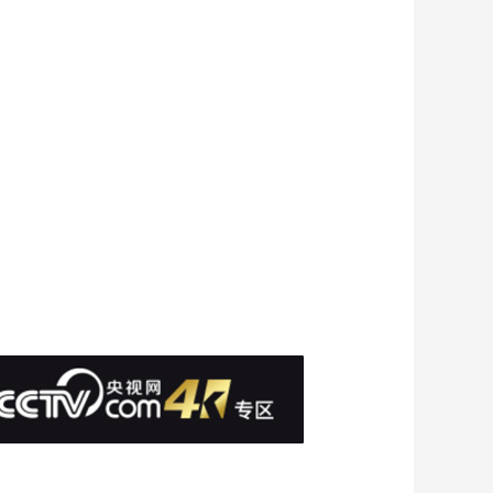
《今日关注》
20260522 特朗普要伊
朗交浓缩铀 美称考虑
00:24:26
对古巴采取行动
《今日关注》
20260521 大批美军加
油机现身以色列 伊朗
00:24:27
警告：若再遭袭 战事
《今日关注》
将外溢
20260520 中俄关系进
入更有作为、更快发
00:24:35
展的新阶段
《今日关注》
20260519 美警告随时
准备全面开战 伊朗：
00:24:30
考虑开辟新战线 博弈
《今日关注》
再升级
20260518 首次展开“陆
上总队演习” 日本加速
00:24:38
推进“再军事化”
《今日关注》
20260517 伊朗推海峡
通行新规 美以筹备重