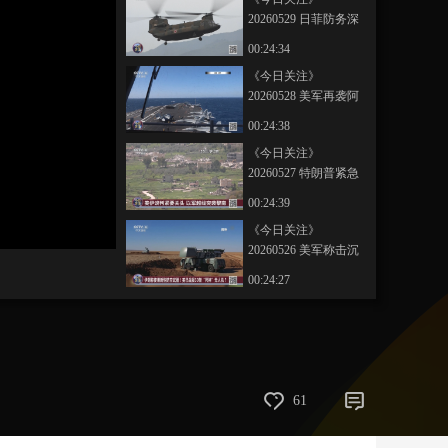
20260529 日菲防务深
藝術
汽車
數智
5G
産業+
度绑定 日本构筑第二
00:24:34
岛链防线意欲何为？
時尚
天氣
才藝
網展
央央好物
《今日关注》
20260528 美军再袭阿
巴斯港 伊朗打击美军
00:24:38
基地 局势急转直下？
《今日关注》
20260527 特朗普紧急
召开内阁会议 伊朗警
00:24:39
告将严厉报复“侵略者”
《今日关注》
20260526 美军称击沉
伊朗布雷船 伊朗警告
00:24:27
或打到印度洋
《今日关注》
20260525 俄动用“榛
树”导弹升级报复 北约
00:24:36
双线军演与俄白核演
《今日关注》
习对垒
61
20260523 美军中导系
统将常驻日本？日或
00:24:28
向菲出口88式导弹