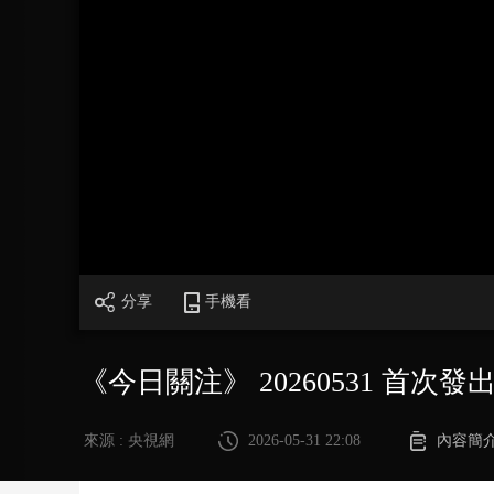
財經
教育
鄉村振興
生態環境
一帶一路
大國智造
大國展會
大國保險
雲頂對話
CCTV.節目官網
直播
節目單
欄目
片庫
分享
手機看
《今日關注》 20260531 首
來源 : 央視網
2026-05-31 22:08
內容簡