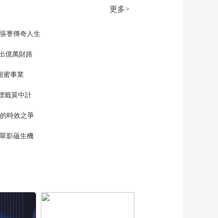
00:24:20
启对伊打击？
更多>
《今日关注》
20260516 美以下周恢
复对伊朗打击？法国
現張謇傳奇人生
00:24:39
航母抵达阿拉伯海
《今日关注》
”出億萬財路
20260515 欲向中东派
自卫队 自建“星链” 日
甜蜜事業
00:24:35
本“再军事化”野心毕露
《今日关注》
標籤莫中計
20260514 中美关系新
定位：构建“中美建设
00:24:41
單的時效之爭
性战略稳定关系”
《今日关注》
20260513 日本“新型军
漠翠影蘊生機
国主义”妄动 外交部警
00:24:28
告亚太面临“灰犀牛”冲
《今日关注》
击
20260512 美被曝考虑
恢复对伊作战 伊朗：
00:24:25
或将浓缩铀丰度提升
《今日关注》
至90%
20260511 伊朗要求解