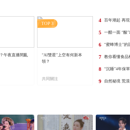
4
百年潮起 再
TOP 3
5
一醋一面 “酸
6
“蜜蜂博士”的
？午夜直播間亂
“AI雙星”上空有何新本
7
教你看懂食品
領？
8
“沉睡”4年保
共同關注
9
自然秘境 荒