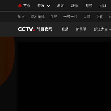
首頁
時政
新聞
評論
視頻
財經
人民領袖習近平
直播
海外頻道
片庫
iPanda
欄目大全
聯播+
English
中國領導人
節目單
Монгол
聽音
央視快評
微視頻
習
地方
鄉村振興
生態
一帶一路
央博
文化
直播
節目單
頻道大全
總台春晚
網絡春晚
共産黨員網
秧紀錄
新聞
國內
國際
評論
經濟
軍事
人民領袖習近平
聯播+
熱解讀
天天學習
視頻
小央視頻
小央直播
直播中國
熊貓
現場
前線
比劃
快看
藍海中國
新兵
體育
直播
競猜
2026年世界盃
2026年
VIP會員
CCTV奧林匹克頻道
生活體育大會