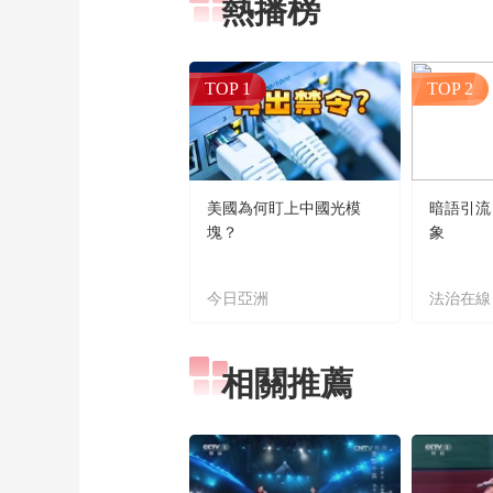
熱播榜
TOP 1
TOP 2
美國為何盯上中國光模
暗語引流
塊？
象
今日亞洲
法治在線
相關推薦