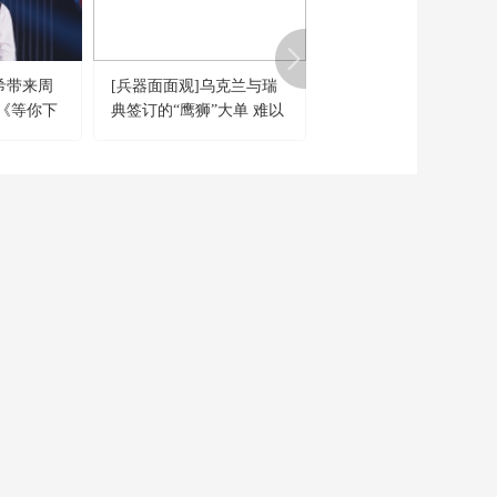
除封锁取消制裁 特朗
00:24:28
普：不可接受
《今日关注》
20260510 伊朗警告“锁
希带来周
[兵器面面观]乌克兰与瑞
[新闻30分]俄乌冲突 乌
定美国目标” 美向海湾
00:24:30
《等你下
典签订的“鹰狮”大单 难以
兰首都基辅传出密集爆
三国急售海量导弹
《今日关注》
在当下的俄乌冲突中发挥
声
20260509 美伊再交
作用
火！美战机袭击油轮
00:24:31
伊朗警告冲突或再爆
《今日关注》
发
20260508 特朗普称“小
警告” 伊朗回击“重创
00:24:23
美舰” 美伊边打边谈？
《今日关注》
20260507 战后境外首
射进攻型导弹 高层密
00:24:38
集推销武器 日本藏何
CCTV-6
CCTV-7
CCTV-8
《今日关注》
野心？
電 影
國防軍事
電視劇
20260506 美紧急暂
停“自由计划”行动 伊
00:24:33
朗启动海峡管理新规
CCTV-15
CCTV-16
CCTV-17
《今日关注》
音 樂
奧林匹克
農業農村
20260505 对峙再升