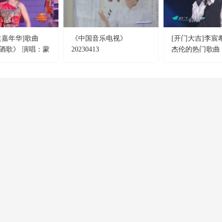
道嘉年华]歌曲
《中国音乐电视》
[开门大吉]李宸
酒歌》 演唱：蒙
20230413
杰伦的热门歌曲
课》
CCTV-4
CCTV-5
CCTV-5+
中文國際
體 育
體育賽事
CCTV-12
CCTV-13
CCTV-14
社會與法
新 聞
少 兒