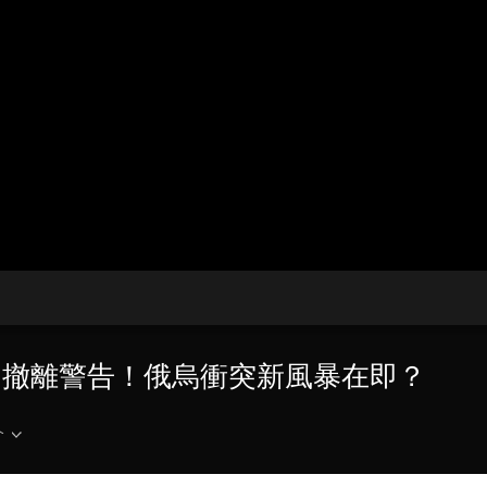
央博
非遺
文化
旅游
科普
健康
樂齡
閱讀
雲起
超級工廠
智敬中國
全民健康
顏選攻略
海洋
收視榜
總台企業白名單
次發出撤離警告！俄烏衝突新風暴在即？
介