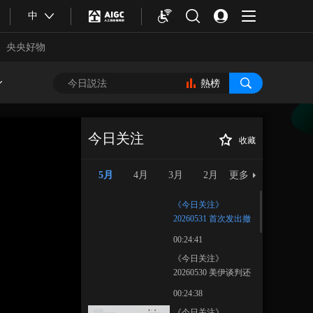
中
央央好物
熱榜
今日关注
收藏
《今日关注》
正在播放
20260531 首次发出撤离警告！
5月
4月
3月
2月
更多
俄乌冲突新风暴在即？
《今日关注》
20260531 首次发出撤
离警告！俄乌冲突新
00:24:41
风暴在即？
《今日关注》
20260530 美伊谈判还
合體育
亞冬會
在拉锯！伊朗：靠导
00:24:38
弹争取权利
《今日关注》