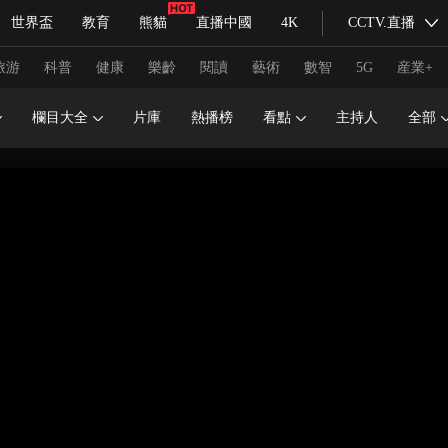
世界盃
教育
熊貓
直播中國
4K
CCTV.直播
式妙語
主持人
下載央視影音
熱解讀
天天學習
旅游
科普
健康
樂齡
閱讀
藝術
數智
5G
産業+
欄目大全
片庫
熱播榜
看點
主持人
全部
紀錄片網
國家大劇院
大型活動
科技
法治
文娛
人物
公益
圖片
習式妙語
央視快評
央視網評
光華銳評
鋒面
頻道
VR/AR
4K專區
全景新聞
請入列
人生第一次
人生第二次
冬奧會
CBA
NBA
中超
國足
國際足球
網球
綜
體育江湖
文化體育
冰雪道路
足球道路