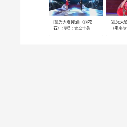
[星光大道]歌曲《雨花
[星光大
石》 演唱：食全十美
《毛南敬
娃努索
CCTV-1
CCTV-2
CCTV-3
綜 合
財 經
綜 藝
CCTV-9
CCTV-10
CCTV-11
紀 錄
科 教
戲 曲