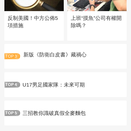
反制美國！中方公佈5
上班“摸魚”公司有權開
項措施
除嗎？
新版《防衛白皮書》藏禍心
TOP
3
U17男足國家隊：未來可期
TOP
4
三招教你識破真假全麥麵包
TOP
5