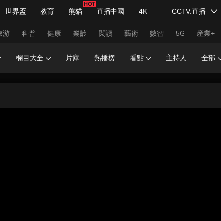
世界盃
教育
熊貓
直播中國
4K
CCTV.直播
式妙語
主持人
下載央視影音
熱解讀
天天學習
旅游
科普
健康
樂齡
閱讀
藝術
數智
5G
産業+
欄目大全
片庫
熱播榜
看點
主持人
全部
紀錄片網
國家大劇院
大型活動
科技
法治
文娛
人物
公益
圖片
習式妙語
央視快評
央視網評
光華銳評
鋒面
頻道
VR/AR
4K專區
全景新聞
請入列
人生第一次
人生第二次
年冬奧會
CBA
NBA
中超
國足
國際足球
網球
綜
體育江湖
文化體育
冰雪道路
足球道路