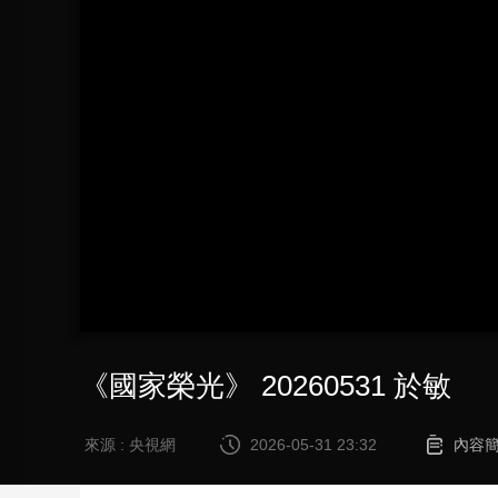
財經
教育
鄉村振興
生態環境
一帶一路
大國智造
大國展會
大國保險
雲頂對話
CCTV.節目官網
直播
節目單
欄目
片庫
《國家榮光》 20260531 於敏
來源 : 央視網
2026-05-31 23:32
內容