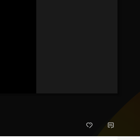
藝術
汽車
數智
5G
産業+
時尚
天氣
才藝
網展
央央好物