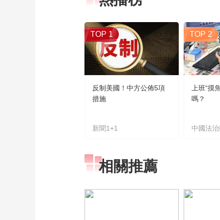
TOP 1
TOP 2
反制美國！中方公佈5項
上班“摸
措施
嗎？
新聞1+1
中國法治
相關推薦