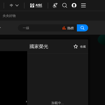
中
央央好物
熱榜
國家榮光
收藏
合體育
亞冬會
加載中...