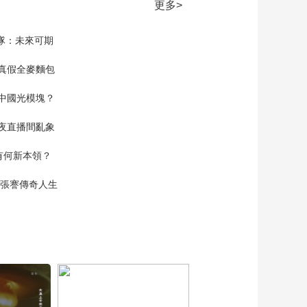
更多>
家隊：未來可期
真假全麥麵包
中國光模塊？
夜直播間亂象
空有何新本領？
現張謇傳奇人生