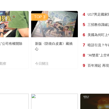
4
U17男足國
TOP 3
5
三招教你識破
6
美國為何盯上
魚”公司有權開除
新版《防衛白皮書》藏禍
7
暗語引流？午
心
8
“AI雙星”上
觀察
今日關注
9
百年潮起 再