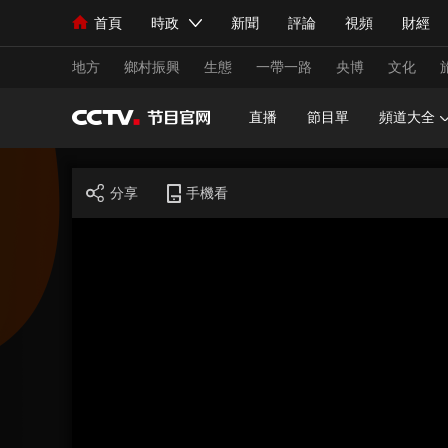
首頁
時政
新聞
評論
視頻
財經
人民領袖習近平
直播
海外頻道
片庫
iPanda
欄目大全
聯播+
English
中國領導人
節目單
Монгол
聽音
央視快評
微視頻
習
地方
鄉村振興
生態
一帶一路
央博
文化
直播
節目單
頻道大全
總台春晚
網絡春晚
共産黨員網
秧紀錄
分享
手機看
新聞
國內
國際
評論
經濟
軍事
人民領袖習近平
聯播+
熱解讀
天天學習
視頻
小央視頻
小央直播
直播中國
熊貓
現場
前線
比劃
快看
藍海中國
新兵
體育
直播
競猜
2026年世界盃
2026
VIP會員
CCTV奧林匹克頻道
生活體育大會