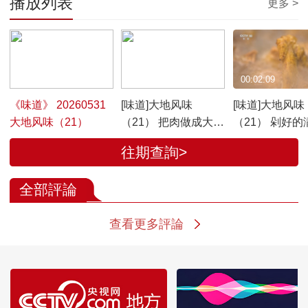
播放列表
更多 >
00:29:11
00:01:07
00:02:09
《味道》 20260531
[味道]大地风味
[味道]大地风味
大地风味（21）
（21） 把肉做成大块
（21） 剁好的
的“坨坨”是彝族人的
大锅鸡块直接
往期查詢>
饮食习惯
开的水中 文火
全部評論
查看更多評論