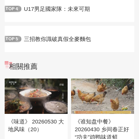
U17男足國家隊：未來可期
TOP
4
三招教你識破真假全麥麵包
TOP
5
相關推薦
《味道》 20260530 大
《谁知盘中餐》
地风味（20）
20260430 乡间春正好
“功夫”鸡鸭味道鲜