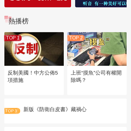
熱播榜
TOP 1
TOP 2
反制美國！中方公佈5
上班“摸魚”公司有權開
項措施
除嗎？
新版《防衛白皮書》藏禍心
TOP
3