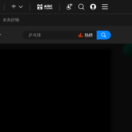
中
央央好物
熱榜
合體育
亞冬會