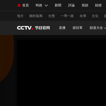
首頁
時政
新聞
評論
視頻
財經
人民領袖習近平
直播
海外頻道
片庫
iPanda
欄目大全
聯播+
English
中國領導人
節目單
Монгол
聽音
央視快評
微視頻
習
地方
鄉村振興
生態
一帶一路
央博
文化
直播
節目單
頻道大全
總台春晚
網絡春晚
共産黨員網
秧紀錄
新聞
國內
國際
評論
經濟
軍事
人民領袖習近平
聯播+
熱解讀
天天學習
視頻
小央視頻
小央直播
直播中國
熊貓
現場
前線
比劃
快看
藍海中國
新兵
體育
直播
競猜
2026年世界盃
2026年
VIP會員
CCTV奧林匹克頻道
生活體育大會