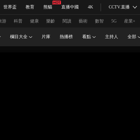
世界盃
教育
熊貓
直播中國
4K
CCTV.直播
式妙語
主持人
下載央視影音
熱解讀
天天學習
旅游
科普
健康
樂齡
閱讀
藝術
數智
5G
産業+
欄目大全
片庫
熱播榜
看點
主持人
全部
紀錄片網
國家大劇院
大型活動
科技
法治
文娛
人物
公益
圖片
習式妙語
央視快評
央視網評
光華銳評
鋒面
頻道
VR/AR
4K專區
全景新聞
請入列
人生第一次
人生第二次
冬奧會
CBA
NBA
中超
國足
國際足球
網球
綜
體育江湖
文化體育
冰雪道路
足球道路