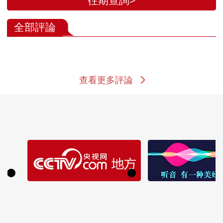
往期查詢>
全部評論
查看更多評論