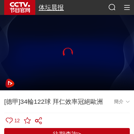
体坛晨报
[德甲]34輪122球 拜仁效率冠絕歐洲
簡介
12