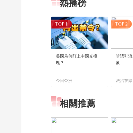
熱播榜
TOP 1
TOP 2
美國為何盯上中國光模
暗語引流
塊？
象
今日亞洲
法治在線
相關推薦