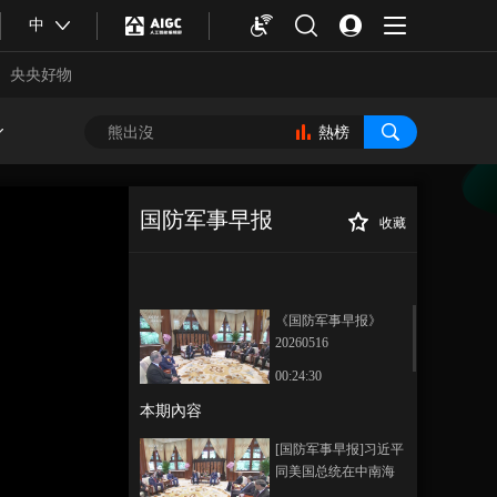
中
央央好物
熱榜
国防军事早报
收藏
[国防军事早报]树
正在播放
立和践行正确政绩观 武警山东
总队：求真务实 在战位岗位谋
战研训
《国防军事早报》
20260516
00:24:30
本期內容
合體育
亞冬會
[国防军事早报]习近平
同美国总统在中南海
小范围会晤