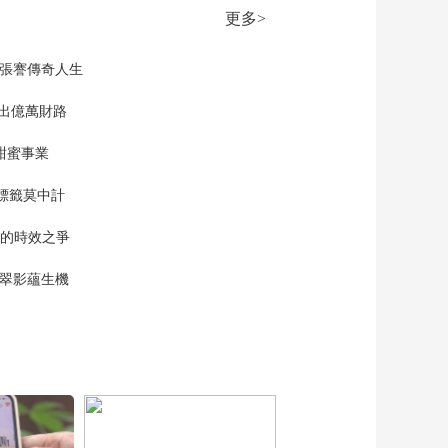
过去一周袭击超440个
更多>
真主党目标
00:00:54
[国防军事早报]关注巴
現張謇傳奇人生
以局势 以色列空袭加
沙城 造成至少7人死亡
”出億萬財路
00:00:24
[国防军事早报]关注巴
甜蜜事業
以局势 以色列称打死
哈马斯重要领导人
00:00:23
標籤莫中計
[国防军事早报]自民党
围绕修订“安保三文
單的時效之爭
件”提出建议
00:00:39
漠翠影蘊生機
[国防军事早报]日媒：
日本探讨向菲律宾出
口进攻型导弹
00:00:54
[国防军事早报]俄称摧
毁乌军弹药库 乌称打
击俄重要目标
00:00:36
[国防军事早报]俄罗斯