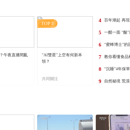
4
百年潮起 再
TOP 3
5
一醋一面 “酸
6
“蜜蜂博士”的
？午夜直播間亂
“AI雙星”上空有何新本
7
教你看懂食品
領？
8
“沉睡”4年保
共同關注
9
自然秘境 荒