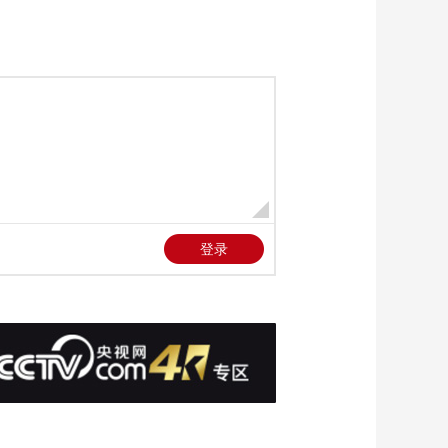
快反分队凯旋
00:00:44
[国防军事早报]中国外
交部 推动中东海湾局
势早日恢复和平稳定
00:02:19
[国防军事早报]伊朗外
长称致力于通过外交
谈判解决问题
00:01:18
[国防军事早报]以色列
称正准备重启对伊朗
军事行动
00:00:24
[国防军事早报]法
国“戴高乐”号航母抵达
阿拉伯海
00:00:34
[国防军事早报]美国务
院称黎以停火将延长
45天
00:01:14
[国防军事早报]以军称