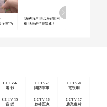
与乌克兰交换410名被
俘人员
00:00:39
》
[海峡两岸]美台海巡船同
《新闻1+1》 20260729
“假洋牌”的
框 纸老虎还想逞威？
国入境游，为何爆发式
长？
CCTV-6
CCTV-7
CCTV-8
電 影
國防軍事
電視劇
CCTV-15
CCTV-16
CCTV-17
音 樂
奧林匹克
農業農村