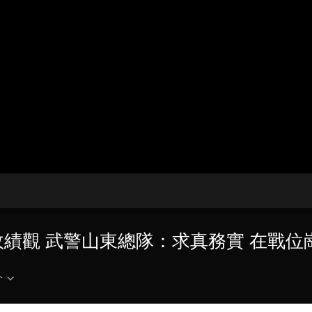
央博
非遺
文化
旅游
科普
健康
樂齡
閱讀
雲起
超級工廠
智敬中國
全民健康
顏選攻略
海洋
熱播榜
總台企業白名單
政績觀 武警山東總隊：求真務實 在戰位
介