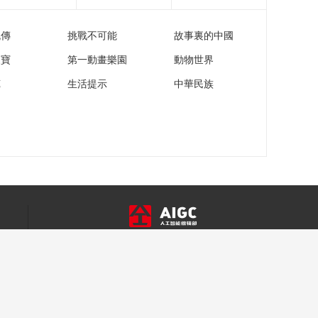
流傳
挑戰不可能
故事裏的中國
家寶
第一動畫樂園
動物世界
苑
生活提示
中華民族
關於我們
智媒學院
成果發佈
智慧媒體
智慧政務
智慧教育
合作諮詢 >