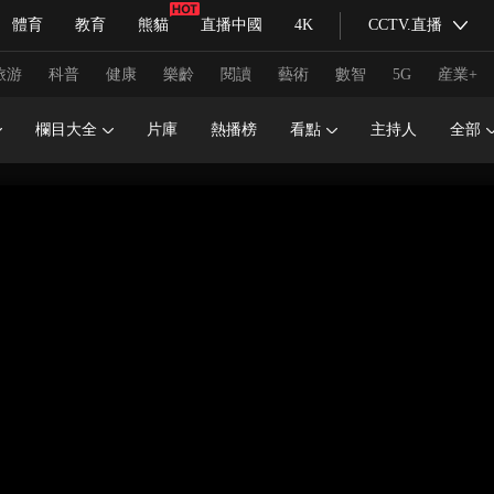
體育
教育
熊貓
直播中國
4K
CCTV.直播
式妙語
主持人
下載央視影音
熱解讀
天天學習
旅游
科普
健康
樂齡
閱讀
藝術
數智
5G
産業+
欄目大全
片庫
熱播榜
看點
主持人
全部
紀錄片網
國家大劇院
大型活動
科技
法治
文娛
人物
公益
圖片
習式妙語
央視快評
央視網評
光華銳評
鋒面
頻道
VR/AR
4K專區
全景新聞
請入列
人生第一次
人生第二次
冬奧會
CBA
NBA
中超
國足
國際足球
網球
綜
體育江湖
文化體育
冰雪道路
足球道路