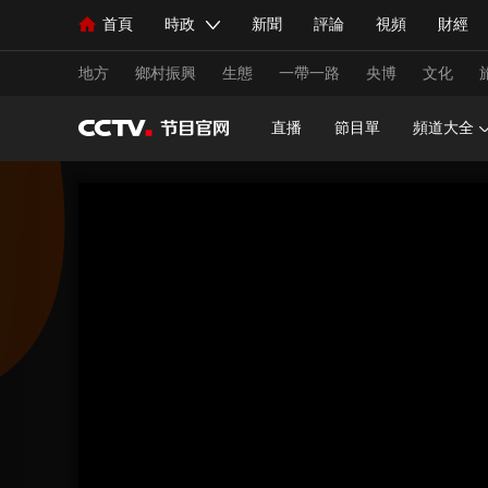
首頁
時政
新聞
評論
視頻
財經
人民領袖習近平
直播
海外頻道
片庫
iPanda
欄目大全
聯播+
English
中國領導人
節目單
Монгол
聽音
央視快評
微視頻
習
地方
鄉村振興
生態
一帶一路
央博
文化
直播
節目單
頻道大全
總台春晚
網絡春晚
共産黨員網
秧紀錄
新聞
國內
國際
評論
經濟
軍事
人民領袖習近平
聯播+
熱解讀
天天學習
視頻
小央視頻
小央直播
直播中國
熊貓
現場
前線
比劃
快看
藍海中國
新兵
體育
直播
競猜
2026年世界盃
2026年
VIP會員
CCTV奧林匹克頻道
生活體育大會