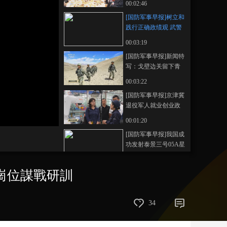
00:02:46
藝術
汽車
數智
5G
産業+
[国防军事早报]树立和
践行正确政绩观 武警
時尚
天氣
才藝
網展
央央好物
山东总队：求真务实
00:03:19
在战位岗位谋战研训
[国防军事早报]新闻特
写：戈壁边关留下青
春足迹
00:03:22
[国防军事早报]京津冀
退役军人就业创业政
校企合作活动在京举
00:01:20
办
[国防军事早报]我国成
功发射泰景三号05A星
等5颗卫星
00:00:33
崗位謀戰研訓
[国防军事早报]中国第
12批援埃塞俄比亚军
医专家组出征
00:00:47
34
[国防军事早报]中国第
二批赴阿卜耶伊维和