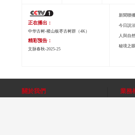
新聞聯
正在播出：
今日説
中华古树-稷山板枣古树群（4K）
人與自
精彩预告：
秘境之
文脉春秋-2025-25
關於我們
業務
總台之聲
總台總經理室
央視網
關於CCTV.com
象舞廣告
央視影
網站聲明
移動傳