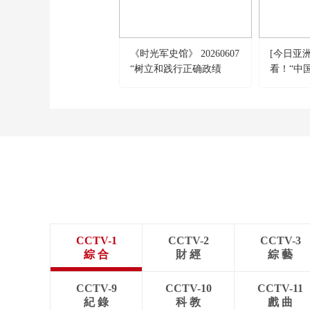
《时光军史馆》 20260607
[今日亚
“树立和践行正确政绩
看！“中国
观”特别节目 人民炮兵奠
基人的三次特殊抉择
CCTV-1
CCTV-2
CCTV-3
綜 合
財 經
綜 藝
CCTV-9
CCTV-10
CCTV-11
紀 錄
科 教
戲 曲