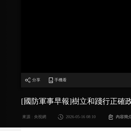
財經
教育
鄉村振興
生態環境
一帶一路
大國智造
大國展會
大國保險
雲頂對話
CCTV.節目官網
直播
節目單
欄目
片庫
分享
手機看
[國防軍事早報]樹立和踐行正確
來源 : 央視網
2026-05-16 08:10
內容簡