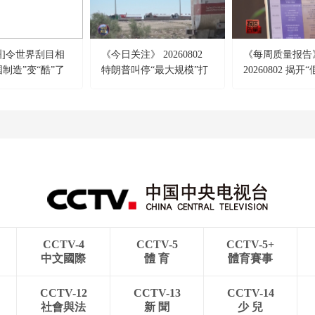
洲]令世界刮目相
《今日关注》 20260802
《每周质量报告
制造”变“酷”了
特朗普叫停“最大规模”打
20260802 揭开
击 伊朗称摧毁美军F-35战
真面目
机
CCTV-4
CCTV-5
CCTV-5+
中文國際
體 育
體育賽事
CCTV-12
CCTV-13
CCTV-14
社會與法
新 聞
少 兒