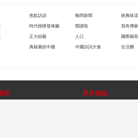
播
焦點訪談
晚間新聞
經典咏
法
時代楷模發佈廳
開講啦
我有傳
然
正大綜藝
人口
國際藝
眼
典籍裏的中國
中國詩詞大會
生活圈
概況
更多鏈結
互聯網電視
網上有害信息舉報專區
音
手機電視
辟謠平台
法律顧問
媒
幫助中心
望海熱線
人才招聘