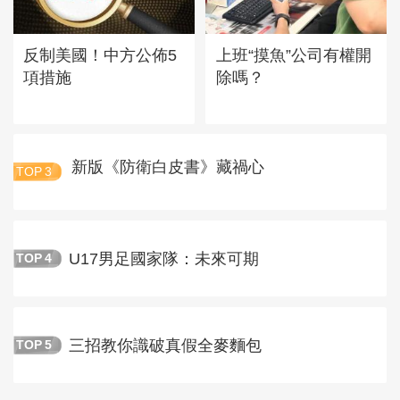
反制美國！中方公佈5
上班“摸魚”公司有權開
項措施
除嗎？
新版《防衛白皮書》藏禍心
TOP
3
U17男足國家隊：未來可期
TOP
4
三招教你識破真假全麥麵包
TOP
5