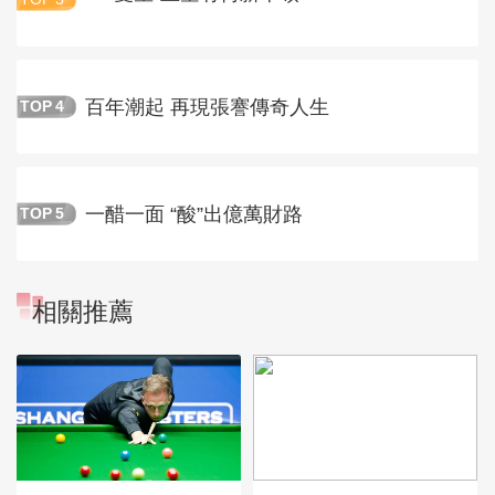
百年潮起 再現張謇傳奇人生
TOP
4
一醋一面 “酸”出億萬財路
TOP
5
相關推薦