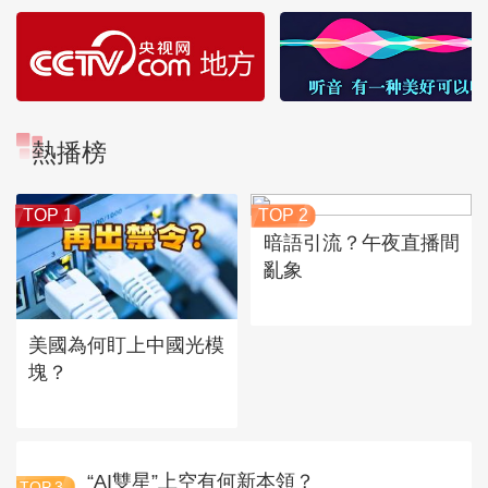
熱播榜
TOP 1
TOP 2
暗語引流？午夜直播間
亂象
美國為何盯上中國光模
塊？
“AI雙星”上空有何新本領？
TOP
3