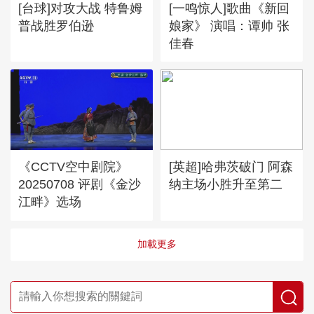
[台球]对攻大战 特鲁姆
[一鸣惊人]歌曲《新回
普战胜罗伯逊
娘家》 演唱：谭帅 张
佳春
《CCTV空中剧院》
[英超]哈弗茨破门 阿森
20250708 评剧《金沙
纳主场小胜升至第二
江畔》选场
加載更多