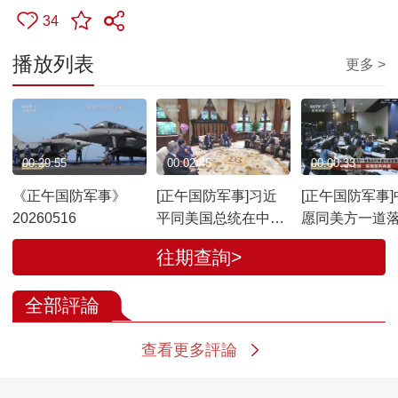
34
播放列表
更多 >
00:29:55
00:02:45
00:00:33
《正午国防军事》
[正午国防军事]习近
[正午国防军事]
20260516
平同美国总统在中南
愿同美方一道
海小范围会晤
两国元首重要共
往期查詢>
国外交部：实
共赢
全部評論
查看更多評論