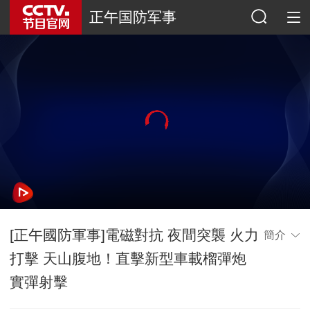
正午国防军事
[正午國防軍事]電磁對抗 夜間突襲 火力
簡介
打擊 天山腹地！直擊新型車載榴彈炮
實彈射擊