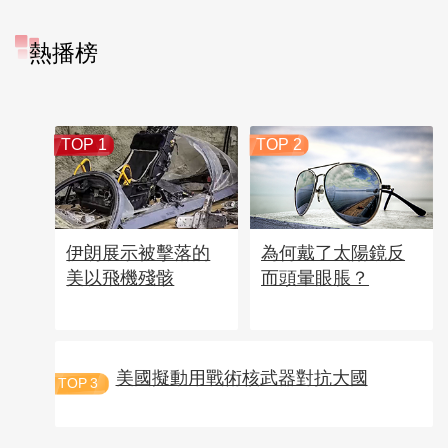
熱播榜
TOP 1
TOP 2
伊朗展示被擊落的
為何戴了太陽鏡反
美以飛機殘骸
而頭暈眼脹？
美國擬動用戰術核武器對抗大國
TOP
3