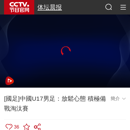
体坛晨报
[國足]中國U17男足：放鬆心態 積極備
簡介
戰淘汰賽
36