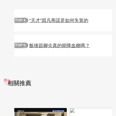
“天才”因凡蒂諾是如何失算的
TOP
4
飯後踮腳尖真的能降血糖嗎？
TOP
5
相關推薦