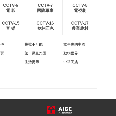
00:01:28
CCTV-6
CCTV-7
CCTV-8
《欸乃夜航船》第4
電 影
國防軍事
電視劇
集：古琴清越平和 弹
琴是君子修心
00:05:24
CCTV-15
CCTV-16
CCTV-17
《欸乃夜航船》第4
音 樂
奧林匹克
農業農村
集：结社不是简单的
雅集游戏 而是一代文
00:02:36
人的精神突围
流傳
挑戰不可能
故事裏的中國
《欸乃夜航船》第4
集：终结张岱斗鸡生
家寶
第一動畫樂園
動物世界
涯的不是对手的鸡 而
00:03:40
苑
生活提示
中華民族
是一页史书
《欸乃夜航船》第4
集：陈洪绶与张岱的
侠义心肠 画艺文采共
00:03:56
同成就了水浒叶子牌
《欸乃夜航船》第4
集：42岁的张岱跨上
青骢马 盛大冬猎开启
00:02:56
《欸乃夜航船》第5
集：张岱深夜携戏闯