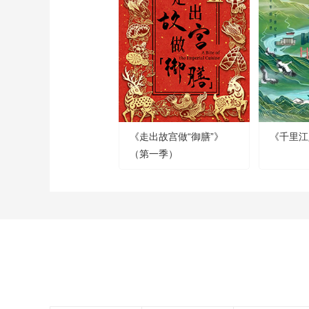
《走出故宫做“御膳”》
《千里江
（第一季）