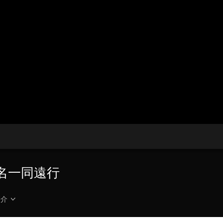
央博
非遺
文化
旅游
科普
健康
樂齡
閱讀
雲起
超級工廠
智敬中國
全民健康
顏選攻略
海洋
收視榜
總台企業白名單
之名一同遠行
簡介