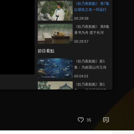
《欸乃夜航船》 第7集
藝術
汽車
數智
5G
産業+
以朋友之名一同远行
00:29:58
時尚
天氣
才藝
網展
央央好物
《欸乃夜航船》 第8集
著书为舟 渡于长河
00:29:57
節目看點
《欸乃夜航船》第1
集：为故国山河立传
替市井众生留痕
00:04:01
《欸乃夜航船》第1
集：一场斥巨资打造
的上元灯会
00:03:17
《欸乃夜航船》第1
集：江南的繁华从来
不是无根之花
35
00:02:23
《欸乃夜航船》第1