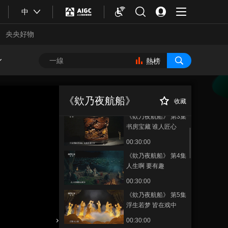
山海行吟 雪落湖心
中
00:29:58
央央好物
《欸乃夜航船》 第1集
请为岁时着盛装
熱榜
00:30:00
《欸乃夜航船》 第2集
《欸乃夜航船》 第
正在播放
且将珍馐酿作风雅
7集 以朋友之名一同远行
《欸乃夜航船》
收藏
00:30:00
《欸乃夜航船》 第3集
书房宝藏 谁人匠心
00:30:00
《欸乃夜航船》 第4集
人生啊 要有趣
00:30:00
《欸乃夜航船》 第5集
合體育
亞冬會
浮生若梦 皆在戏中
00:30:00