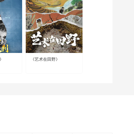
《欸乃夜航船》第3
集：茶客们发现小壶
精巧且香味不涣散
00:02:37
《欸乃夜航船》第3
集：紫砂壶手艺人仍
以指尖续写泥土的诗
00:01:05
篇
《欸乃夜航船》第3
集：江南的春雨浸湿
》
《艺术在田野》
《我们中国人》
了书斋的窗棂
00:01:15
《欸乃夜航船》第4
集：张岱《陶庵梦
忆》中详录了金乳生
00:02:44
侍弄花木的方法
《欸乃夜航船》第4
集：一盆盆景让张岱
差点闯了祸
00:01:29
《欸乃夜航船》第4
集：张岱好友范与兰
偏爱兰花成痴