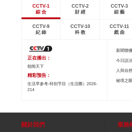
CCTV-1
CCTV-2
CCTV-3
綜 合
財 經
綜 藝
CCTV-9
CCTV-10
CCTV-11
紀 錄
科 教
戲 曲
新聞聯
正在播出：
今日説
朝闻天下
人與自
精彩预告：
秘境之
生活早参考-特别节目（生活圈）2026-
214
關於我們
業務