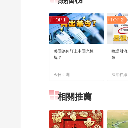
TOP 1
TOP 2
美國為何盯上中國光模
暗語引流
塊？
象
今日亞洲
法治在線
相關推薦