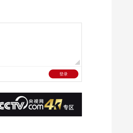
集：读万卷书与行万
里路在张岱的身上联
00:04:37
袂并行
《欸乃夜航船》第1
集：中国人的节日总
是将激荡与温情 喧腾
00:03:22
与哲思糅合
《欸乃夜航船》第2
集：食蟹者的江湖 每
一个细节都藏着文明
00:01:45
的暗语
《欸乃夜航船》第2
集：古人太会喝了！
张岱混搭茶汤鲜奶 诞
00:02:24
生初代奶茶
《欸乃夜航船》第2
集：吃河豚成了尝鲜
和送命之间的“博弈”
00:02:55
《欸乃夜航船》第2
集：张岱对极致口味
的追求 竟引发了一场
00:04:48
席卷越中的商战