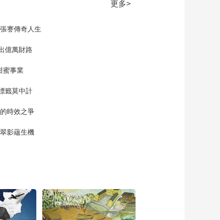
《欸乃夜航船》第2
更多>
集：一场充满戏剧性
的相遇 让两位“茶
00:04:33
現張謇傳奇人生
痴”从此结成了忘年交
《欸乃夜航船》第2
集：茶的魔力 甚至重
”出億萬財路
塑了江南乃至世界的
00:00:48
经济版图
甜蜜事業
《欸乃夜航船》第2
集：张岱脑洞大开 催
標籤莫中計
生全新名茶
00:02:21
單的時效之爭
《欸乃夜航船》第2
集：以帝王至尊文体
漠翠影蘊生機
写食 张岱千古独一份
00:05:53
《欸乃夜航船》第3
集：张岱给自己的梅
花书屋取名“云林秘阁”
00:02:09
《欸乃夜航船》第3
集：龚春——晚明紫
砂壶的开创者之一
00:01:13