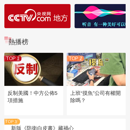
熱播榜
TOP 1
TOP 2
反制美國！中方公佈5
上班“摸魚”公司有權開
項措施
除嗎？
TOP
3
新版《防衛白皮書》藏禍心