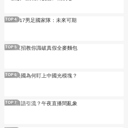
U17男足國家隊：未來可期
TOP
4
三招教你識破真假全麥麵包
TOP
5
美國為何盯上中國光模塊？
TOP
6
暗語引流？午夜直播間亂象
TOP
7