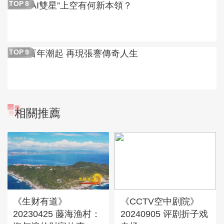
“AI雙星”上空有何新本領？
TOP
8
百年潮起 再現張謇傳奇人生
TOP
9
相關推薦
《生财有道》
《CCTV空中剧院》
20230425 藤海渔村：
20240905 评剧折子戏