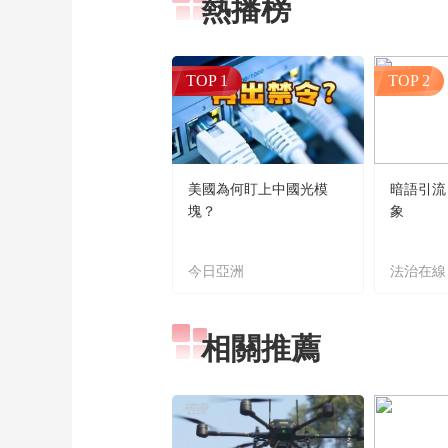
熱播榜
TOP 1
TOP 2
美國為何盯上中國光模
暗語引流
塊？
象
今日亞洲
法治在線
相關推薦