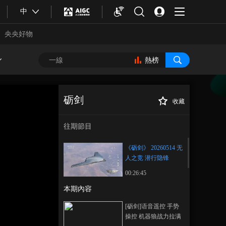
中
央央好物
熱榜
砺剑
收藏
《砺剑》 20260514
正在播放
无人之竞 潜行隐锋
往期節目
《砺剑》 20260514 无
人之竞 潜行隐锋
00:26:45
本期內容
合體育
亞冬會
[砺剑]语音遥控 手势
操控 机器狼战力拉满