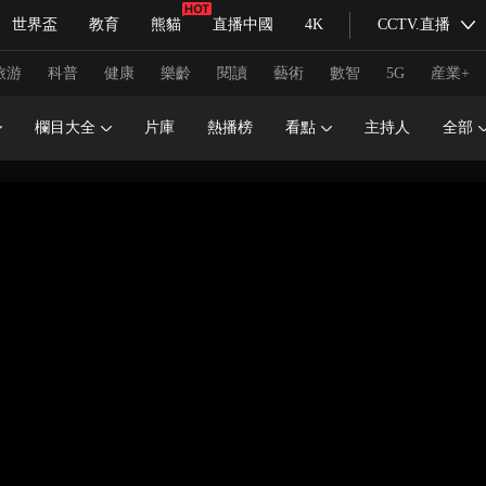
世界盃
教育
熊貓
直播中國
4K
CCTV.直播
式妙語
主持人
下載央視影音
熱解讀
天天學習
旅游
科普
健康
樂齡
閱讀
藝術
數智
5G
産業+
欄目大全
片庫
熱播榜
看點
主持人
全部
紀錄片網
國家大劇院
大型活動
科技
法治
文娛
人物
公益
圖片
習式妙語
央視快評
央視網評
光華銳評
鋒面
頻道
VR/AR
4K專區
全景新聞
請入列
人生第一次
人生第二次
冬奧會
CBA
NBA
中超
國足
國際足球
網球
綜
體育江湖
文化體育
冰雪道路
足球道路