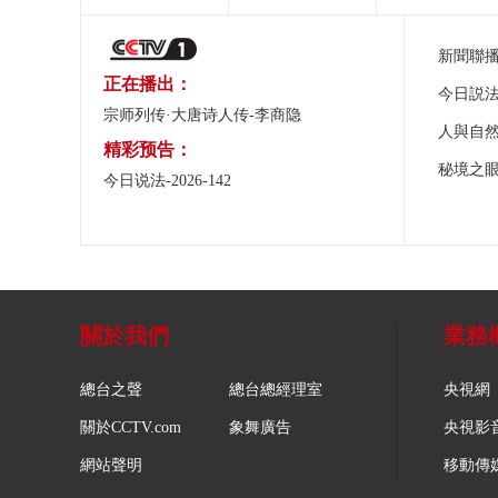
新聞聯
正在播出：
今日説
宗师列传·大唐诗人传-李商隐
人與自
精彩预告：
秘境之
今日说法-2026-142
關於我們
業務
總台之聲
總台總經理室
央視網
關於CCTV.com
象舞廣告
央視影
網站聲明
移動傳