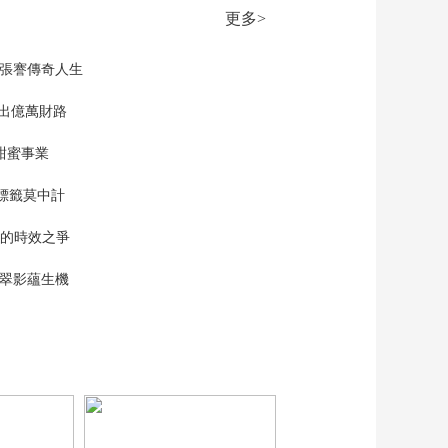
法治在線
更多>
“AI雙星”上空有何新
本領？
現張謇傳奇人生
共同關注
百年潮起 再現張謇傳
”出億萬財路
奇人生
甜蜜事業
文化十分
一醋一面 “酸”出億萬
標籤莫中計
財路
生財有道
單的時效之爭
“蜜蜂博士”的甜蜜事業
漠翠影蘊生機
道德觀察
教你看懂食品標籤莫
中計
健康之路
“沉睡”4年保單的時效
之爭