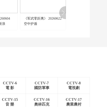
今日説法
自然秘境 荒漠翠影蘊
生機
60604
《军武零距离》 20260622
《国防故事》 20260702
遠方的家
斩浪
空中护盾
炊烟里的战斗力（1）
“最後的水上公交”擺渡
人
三農群英匯
CCTV-6
CCTV-7
CCTV-8
電 影
國防軍事
電視劇
CCTV-15
CCTV-16
CCTV-17
音 樂
奧林匹克
農業農村