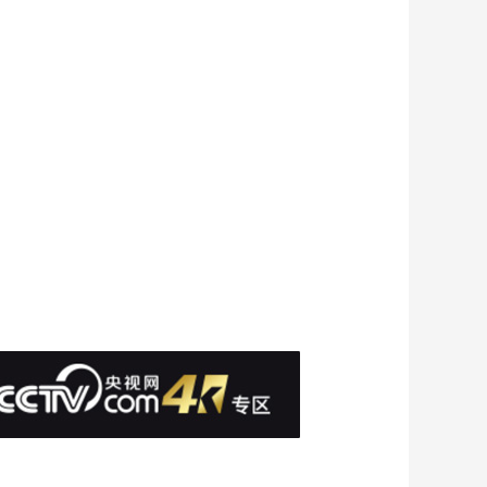
越
00:03:03
[砺剑]直击彩虹-7无人
机首飞时刻
00:03:01
[砺剑]国产无人机展示
尖端气动技术
00:02:20
[砺剑]新型混动推进系
统托举“天空之翼”
00:02:08
熱播榜
美國為何盯上中國光
模塊？
今日亞洲
暗語引流？午夜直播
間亂象