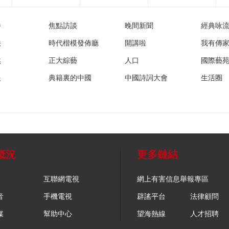
播
焦點訪談
晚間新聞
經典咏
法
時代楷模發佈廳
開講啦
我有傳
然
正大綜藝
人口
國際藝
眼
典籍裏的中國
中國詩詞大會
生活圈
概況
更多鏈結
互聯網電視
網上有害信息舉報專區
音
手機電視
辟謠平台
法律顧問
媒
幫助中心
望海熱線
人才招聘