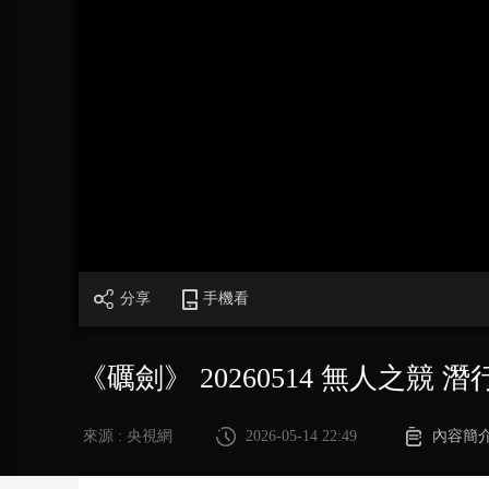
財經
教育
鄉村振興
生態環境
一帶一路
大國智造
大國展會
大國保險
雲頂對話
CCTV.節目官網
直播
節目單
欄目
片庫
分享
手機看
《礪劍》 20260514 無人之競 
來源 : 央視網
2026-05-14 22:49
內容簡