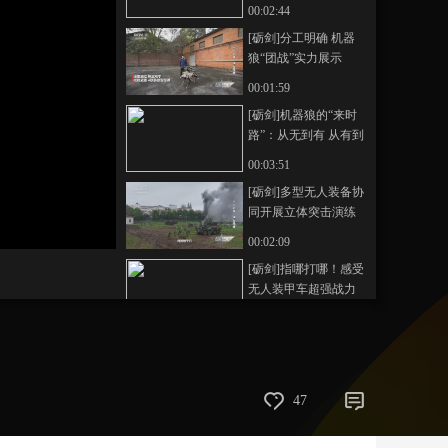
00:02:44
藝術
汽車
數智
5G
産業+
[砺剑]分工明确 机器
狼“团战”实力展示
時尚
天氣
才藝
網展
央央好物
00:01:59
[砺剑]机器狼的“来时
路”：从无到有 从有到
精
00:03:51
[砺剑]多型无人装备协
同开展立体突击演练
00:02:09
[砺剑]指哪打哪！感受
无人装甲车超强战力
00:00:41
[砺剑]无声潜行 仿生
蝠鲼锁定水下“爆炸物”
00:02:26
47
[砺剑]自主导航 超长
续航 仿生蝠鲼性能优