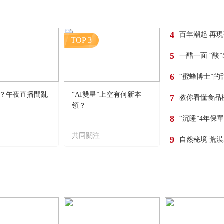
4
百年潮起 再
TOP 3
5
一醋一面 “酸
6
“蜜蜂博士”的
？午夜直播間亂
“AI雙星”上空有何新本
7
教你看懂食品
領？
8
“沉睡”4年保
共同關注
9
自然秘境 荒