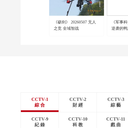
《砺剑》 20260507 无人
《军事科技》
之竞 全域智战
逆袭的鸭
CCTV-1
CCTV-2
CCTV-3
綜 合
財 經
綜 藝
CCTV-9
CCTV-10
CCTV-11
紀 錄
科 教
戲 曲