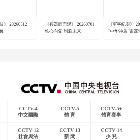
 20260512
《兵器面面观》 20260701
《军事纪实》 202
翼
铁心向党 制胜未来
“中华神盾”雷霆
CCTV-4
CCTV-5
CCTV-5+
中文國際
體 育
體育賽事
CCTV-12
CCTV-13
CCTV-14
社會與法
新 聞
少 兒