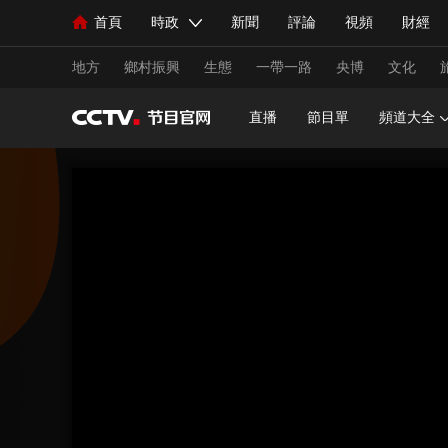
首頁
時政
新聞
評論
視頻
財經
人民領袖習近平
直播
海外頻道
片庫
iPanda
欄目大全
聯播+
English
中國領導人
節目單
Монгол
聽音
央視快評
微視頻
習
地方
鄉村振興
生態
一帶一路
央博
文化
直播
節目單
頻道大全
總台春晚
網絡春晚
共産黨員網
秧紀錄
新聞
國內
國際
評論
經濟
軍事
人民領袖習近平
聯播+
熱解讀
天天學習
視頻
小央視頻
小央直播
直播中國
熊貓
現場
前線
比劃
快看
藍海中國
新兵
體育
直播
競猜
2026年世界盃
2026年
VIP會員
CCTV奧林匹克頻道
生活體育大會