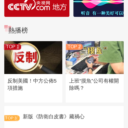
熱播榜
TOP 1
TOP 2
反制美國！中方公佈5
上班“摸魚”公司有權開
項措施
除嗎？
新版《防衛白皮書》藏禍心
TOP
3