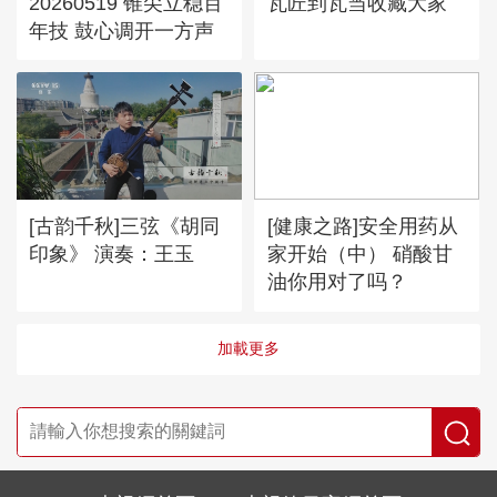
20260519 锥尖立稳百
瓦匠到瓦当收藏大家
年技 鼓心调开一方声
[古韵千秋]三弦《胡同
[健康之路]安全用药从
印象》 演奏：王玉
家开始（中） 硝酸甘
油你用对了吗？
加載更多