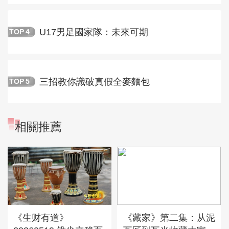
U17男足國家隊：未來可期
TOP
4
三招教你識破真假全麥麵包
TOP
5
相關推薦
《生财有道》
《藏家》第二集：从泥