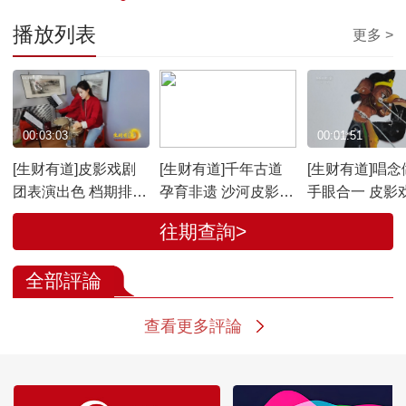
播放列表
更多 >
00:03:03
00:03:22
00:01:51
[生财有道]皮影戏剧
[生财有道]千年古道
[生财有道]唱念
团表演出色 档期排满
孕育非遗 沙河皮影唱
手眼合一 皮影
非常受欢迎
腔独特
有绝活
往期查詢>
全部評論
查看更多評論