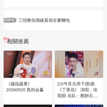
三招教你識破真假全麥麵包
TOP
5
相關推薦
《越战越勇》
[15号音乐房子]歌曲
20260520 真的会赢
《丁香花》 演唱：张
阳阳 乐队：鹅卵石乐
队