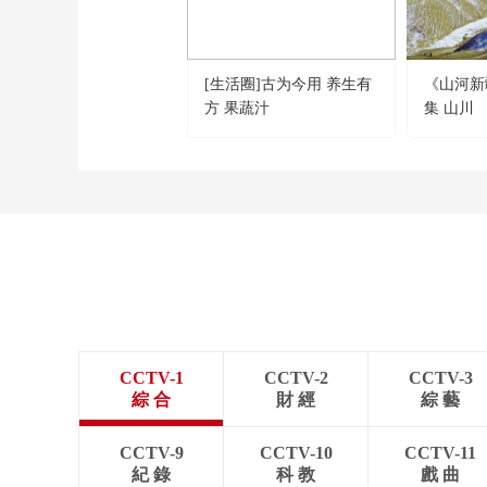
[生活圈]古为今用 养生有
《山河新
方 果蔬汁
集 山川
CCTV-1
CCTV-2
CCTV-3
綜 合
財 經
綜 藝
CCTV-9
CCTV-10
CCTV-11
紀 錄
科 教
戲 曲