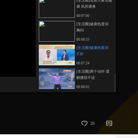
[生活圈]名医大家话健
康 风邪袭鼻
藝術
汽車
數智
5G
産業+
00:07:00
時尚
天氣
才藝
網展
央央好物
[生活圈]健康热度词
胸闷
00:08:55
[生活圈]健康热度词
打鼾
00:07:24
[生活圈]两个动作 缓
解腰部不适
00:08:02
26