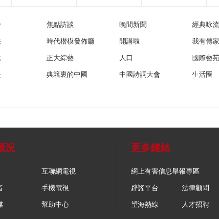
播
焦點訪談
晚間新聞
經典咏
法
時代楷模發佈廳
開講啦
我有傳
然
正大綜藝
人口
國際藝
眼
典籍裏的中國
中國詩詞大會
生活圈
概況
更多鏈結
互聯網電視
網上有害信息舉報專區
音
手機電視
辟謠平台
法律顧問
媒
幫助中心
望海熱線
人才招聘