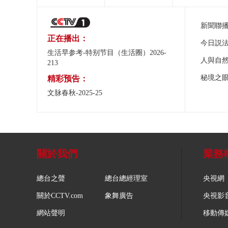
新聞聯
正在播出：
今日説
生活早参考-特别节目（生活圈）2026-
人與自
213
秘境之
精彩预告：
文脉春秋-2025-25
關於我們
業務
總台之聲
總台總經理室
央視網
關於CCTV.com
象舞廣告
央視影
網站聲明
移動傳