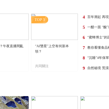
4
百年潮起 再
TOP 3
5
一醋一面 “酸
6
“蜜蜂博士”的
？午夜直播間亂
“AI雙星”上空有何新本
7
教你看懂食品
領？
8
“沉睡”4年保
共同關注
9
自然秘境 荒