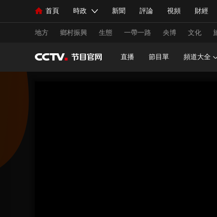
首頁
時政
新聞
評論
視頻
財經
人民領袖習近平
直播
海外頻道
片庫
iPanda
欄目大全
聯播+
English
中國領導人
節目單
Монгол
聽音
央視快評
微視頻
習
地方
鄉村振興
生態
一帶一路
央博
文化
直播
節目單
頻道大全
總台春晚
網絡春晚
共産黨員網
秧紀錄
新聞
國內
國際
評論
經濟
軍事
人民領袖習近平
聯播+
熱解讀
天天學習
視頻
小央視頻
小央直播
直播中國
熊貓
現場
前線
比劃
快看
藍海中國
新兵
體育
直播
競猜
2026年世界盃
2026年
VIP會員
CCTV奧林匹克頻道
生活體育大會