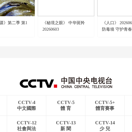
疆》第二季 第1
《秘境之眼》 中华斑羚
《人口》 202606
20260603
防毒墙 守护青
CCTV-4
CCTV-5
CCTV-5+
中文國際
體 育
體育賽事
CCTV-12
CCTV-13
CCTV-14
社會與法
新 聞
少 兒