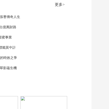
更多>
現張謇傳奇人生
”出億萬財路
甜蜜事業
標籤莫中計
單的時效之爭
漠翠影蘊生機