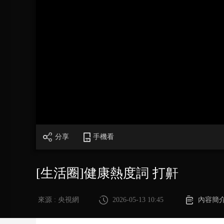
財經
教育
鄉村振興
生態環境
一帶一路
大國智造
大國展會
大國保險
雲頂對話
CCTV.節目官網
直播
節目單
欄目
片庫
分享
手機看
[生活圈]健康熱度詞 打鼾
來源 : 央視網
2026-05-13 10:45
內容簡