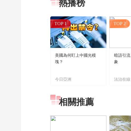
熱播榜
TOP 1
TOP 2
美國為何盯上中國光模
暗語引流
塊？
象
今日亞洲
法治在線
相關推薦