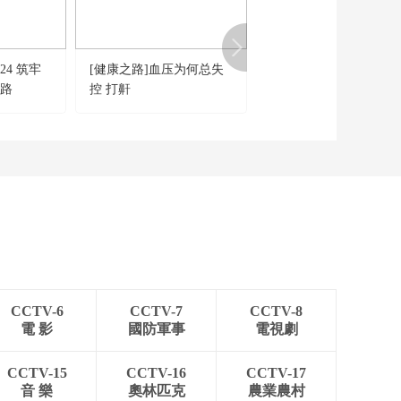
24 筑牢
[健康之路]血压为何总失
[健康中国]去伪存真 传
春路
控 打鼾
一 打鼾声响虽影响他人
但对自己而言反而是睡
质量高
CCTV-6
CCTV-7
CCTV-8
電 影
國防軍事
電視劇
CCTV-15
CCTV-16
CCTV-17
音 樂
奧林匹克
農業農村