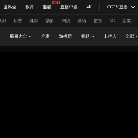
世界盃
教育
熊貓
直播中國
4K
CCTV.直播
式妙語
主持人
下載央視影音
熱解讀
天天學習
旅游
科普
健康
樂齡
閱讀
藝術
數智
5G
産業+
欄目大全
片庫
熱播榜
看點
主持人
全部
紀錄片網
國家大劇院
大型活動
科技
法治
文娛
人物
公益
圖片
習式妙語
央視快評
央視網評
光華銳評
鋒面
頻道
VR/AR
4K專區
全景新聞
請入列
人生第一次
人生第二次
冬奧會
CBA
NBA
中超
國足
國際足球
網球
綜
體育江湖
文化體育
冰雪道路
足球道路