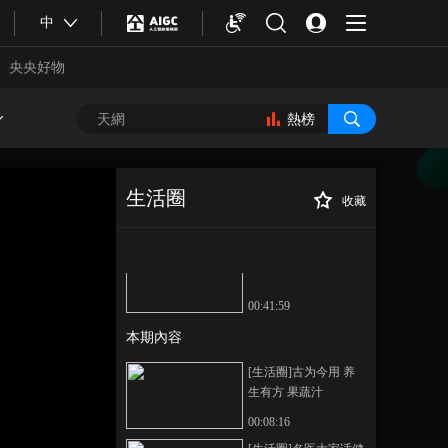
中
央央好物
熱榜
生活圈
收藏
[生活圈]健康热度
正在播放
词 打鼾
《生活圈》 20260513
00:41:59
本期內容
[生活圈]古为今用 养
生有方 果蔬汁
合體育
亞冬會
00:08:16