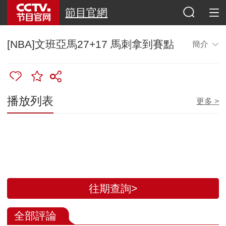
節目官網
[NBA]文班亞馬27+17 馬刺拿到賽點
簡介
播放列表
更多 >
往期查詢>
全部評論