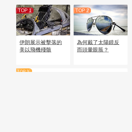
TOP 1
TOP 2
伊朗展示被擊落的
為何戴了太陽鏡反
美以飛機殘骸
而頭暈眼脹？
TOP
3
美國擬動用戰術核武器對抗大國
“天才”因凡蒂諾是如何失算的
TOP
4