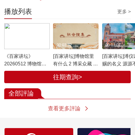
播放列表
更多 >
00:37:25
00:03:32
00:03:07
《百家讲坛》
[百家讲坛]博物馆里
[百家讲坛]溥仪
20260512 博物馆里
有什么 2 博采众藏 书
赐的名义 源源
有什么 2 博采众藏
画文物靠传承 社会搜
将国宝偷运出
往期查詢>
集有门道
全部評論
查看更多評論