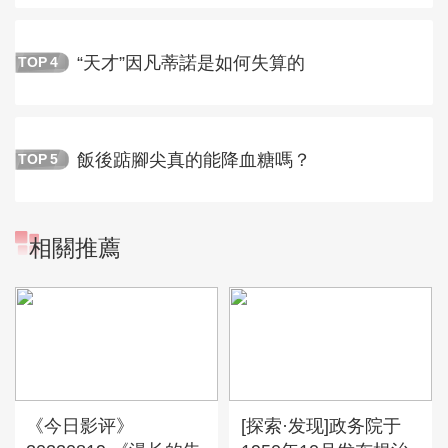
“天才”因凡蒂諾是如何失算的
TOP
4
飯後踮腳尖真的能降血糖嗎？
TOP
5
相關推薦
《今日影评》
[探索·发现]政务院于