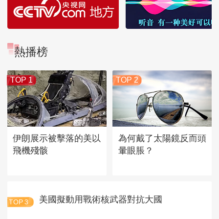
熱播榜
TOP 1
TOP 2
伊朗展示被擊落的美以
為何戴了太陽鏡反而頭
飛機殘骸
暈眼脹？
美國擬動用戰術核武器對抗大國
TOP
3