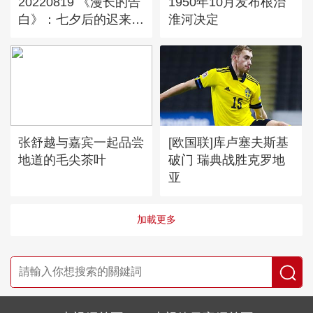
20220819 《漫长的告
1950年10月发布根治
白》：七夕后的迟来告
淮河决定
白
张舒越与嘉宾一起品尝
[欧国联]库卢塞夫斯基
地道的毛尖茶叶
破门 瑞典战胜克罗地
亚
加載更多