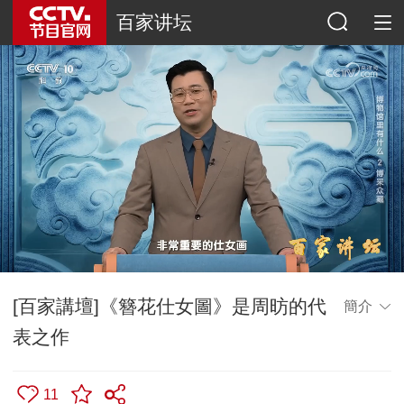
百家讲坛
[百家講壇]《簪花仕女圖》是周昉的代
簡介
表之作
11