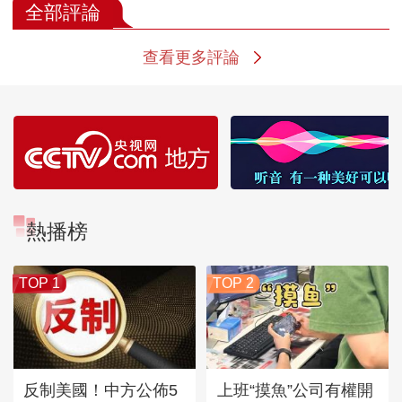
全部評論
查看更多評論
熱播榜
TOP 1
TOP 2
反制美國！中方公佈5
上班“摸魚”公司有權開