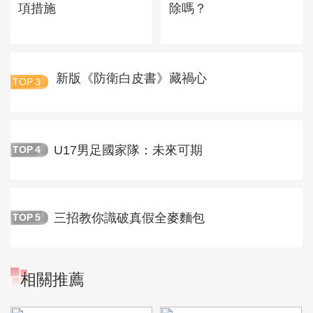
項措施
除嗎？
新版《防衛白皮書》藏禍心
TOP
3
U17男足國家隊：未來可期
TOP
4
三招教你識破真假全麥麵包
TOP
5
相關推薦