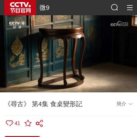
微9
《尋古》 第4集 食桌變形記
簡介
41