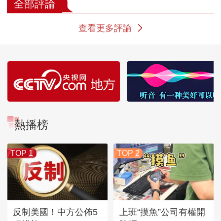
全部評論
查看更多評論
熱播榜
TOP 1
TOP 2
反制美國！中方公佈5
上班“摸魚”公司有權開