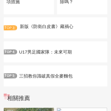
項措施
除嗎？
新版《防衛白皮書》藏禍心
TOP
3
U17男足國家隊：未來可期
TOP
4
三招教你識破真假全麥麵包
TOP
5
相關推薦