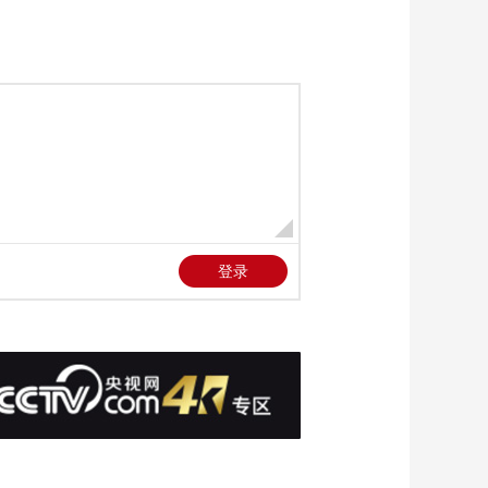
游玩有方法
00:01:05
[新闻直播间]生活服务
台 云南弥勒 菜花蛇闯
民宅 天气渐热警惕蛇
00:00:55
类活动
[新闻直播间]天气渐热
警惕蛇类活动 广西北
海 两条菜花蛇钻进民
00:00:39
居 消防抓捕后放生
[新闻直播间]天气渐热
警惕蛇类活动 山东烟
台 双斑锦蛇钻入私家
00:00:40
车 消防妥善处置
[新闻直播间]生活服务
台 发现蛇类活动 保持
安全距离等待专业处
00:00:36
置
[新闻直播间]内蒙古
乌雕现身绰源湿地 尽
显猛禽威严
00:00:38
[新闻直播间]山西大同