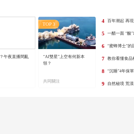
4
百年潮起 再
TOP 3
5
一醋一面 “酸
6
“蜜蜂博士”的
？午夜直播間亂
“AI雙星”上空有何新本
7
教你看懂食品
領？
8
“沉睡”4年保
共同關注
9
自然秘境 荒