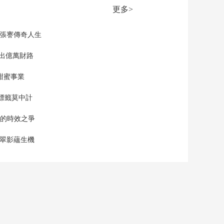
东方白鹳筑巢育雏 成
更多>
功孵化四只雏鸟
00:00:43
[新闻直播间]江西南昌
現張謇傳奇人生
鄱阳湖畔鹭筑巢 “人防
+技防”护航孵化季
”出億萬財路
00:01:36
[新闻直播间]中国东航
甜蜜事業
原党组书记 董事长刘
绍勇涉嫌受贿案 检察
00:01:07
標籤莫中計
机关依法对刘绍勇提
起公诉
單的時效之爭
漠翠影蘊生機