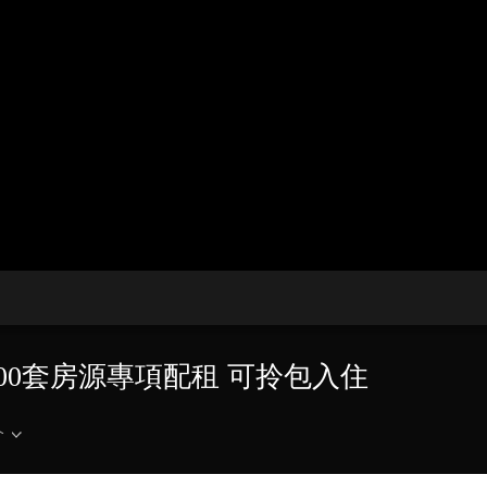
央博
非遺
文化
旅游
科普
健康
樂齡
閱讀
雲起
超級工廠
智敬中國
全民健康
顏選攻略
海洋
收視榜
總台企業白名單
500套房源專項配租 可拎包入住
介