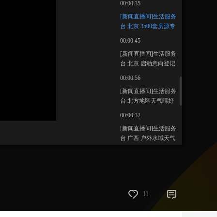
00:00:35
藝術
汽車
數智
5G
産業+
[新闻直播间]生活服务
台 北京 3500套房源专
時尚
天氣
才藝
網展
央央好物
项配租 可拎包入住
00:00:45
[新闻直播间]生活服务
台 北京 启动意向登记
未拿毕业证也可先行
00:00:56
申请
[新闻直播间]生活服务
台 北方地区天气晴好
华南沿海仍有降雨
00:00:32
[新闻直播间]生活服务
台 广西 户外水域天气
多变 玩桨板需注意安
00:00:37
全
[新闻直播间]生活服务
台 水上运动安全第一
保护措施要做好
00:01:32
11
[新闻直播间]生活服务
台 穿戴合适装备 涉水