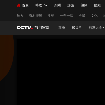
首頁
時政
新聞
評論
視頻
財經
人民領袖習近平
直播
海外頻道
片庫
iPanda
欄目大全
聯播+
English
中國領導人
節目單
Монгол
聽音
央視快評
微視頻
習
地方
鄉村振興
生態
一帶一路
央博
文化
直播
節目單
頻道大全
總台春晚
網絡春晚
共産黨員網
秧紀錄
新聞
國內
國際
評論
經濟
軍事
人民領袖習近平
聯播+
熱解讀
天天學習
視頻
小央視頻
小央直播
直播中國
熊貓
現場
前線
比劃
快看
藍海中國
新兵
體育
直播
競猜
2026年世界盃
2026年
VIP會員
CCTV奧林匹克頻道
生活體育大會