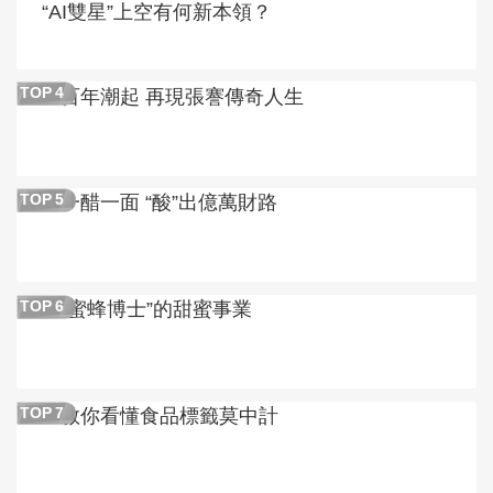
“AI雙星”上空有何新本領？
百年潮起 再現張謇傳奇人生
TOP
4
一醋一面 “酸”出億萬財路
TOP
5
“蜜蜂博士”的甜蜜事業
TOP
6
教你看懂食品標籤莫中計
TOP
7