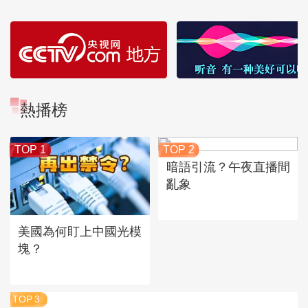
熱播榜
TOP 1
TOP 2
暗語引流？午夜直播間
亂象
美國為何盯上中國光模
塊？
TOP
3