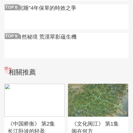
“沉睡”4年保單的時效之爭
TOP
8
自然秘境 荒漠翠影蘊生機
TOP
9
相關推薦
《中国桥衡》 第2集
《文化闽江》 第1集
长江卧波的轻盈
闽在何方