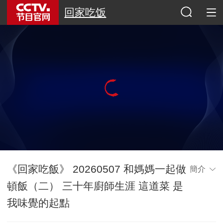
回家吃饭
《回家吃飯》 20260507 和媽媽一起做
簡介
頓飯（二） 三十年廚師生涯 這道菜 是
我味覺的起點