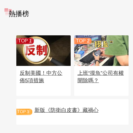
熱播榜
TOP 1
TOP 2
反制美國！中方公
上班“摸魚”公司有權
佈5項措施
開除嗎？
新版《防衛白皮書》藏禍心
TOP
3