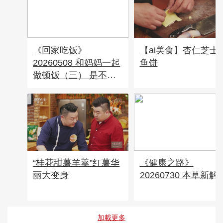
《回家吃饭》
【ai美食】杏仁芝士
20260508 和妈妈一起
鱼饼
做顿饭（三） 是不听
话还是爱唠叨？在厨房
把烦恼解决掉
“桂花甜薯羊羹”红薯华
《健康之路》
丽大变身
20260730 本草新解 
加載更多