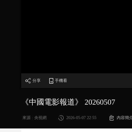
財經
教育
鄉村振興
生態環境
一帶一路
大國智造
大國展會
大國保險
雲頂對話
CCTV.節目官網
直播
節目單
欄目
片庫
分享
手機看
《中國電影報道》 20260507
來源 : 央視網
2026-05-07 22:55
內容簡