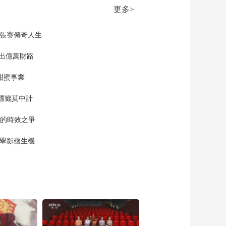
更多>
現張謇傳奇人生
”出億萬財路
甜蜜事業
標籤莫中計
單的時效之爭
漠翠影蘊生機