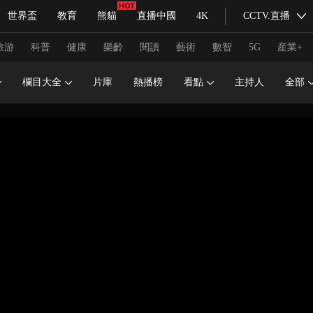
世界盃
教育
熊貓
直播中國
4K
CCTV.直播
式妙語
主持人
下載央視影音
熱解讀
天天學習
旅游
科普
健康
樂齡
閱讀
藝術
數智
5G
産業+
欄目大全
片庫
熱播榜
看點
主持人
全部
紀錄片網
國家大劇院
大型活動
科技
法治
文娛
人物
公益
圖片
習式妙語
央視快評
央視網評
光華銳評
鋒面
頻道
VR/AR
4K專區
全景新聞
請入列
人生第一次
人生第二次
冬奧會
CBA
NBA
中超
國足
國際足球
網球
綜
體育江湖
文化體育
冰雪道路
足球道路