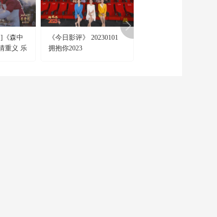
]《森中
《今日影评》 20230101
蓝羽讲述中国画《争分
情重义 乐
拥抱你2023
秒战疫情》的故事
形象
CCTV-6
CCTV-7
CCTV-8
電 影
國防軍事
電視劇
CCTV-15
CCTV-16
CCTV-17
音 樂
奧林匹克
農業農村