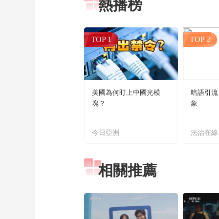
熱播榜
TOP 1
TOP 2
美國為何盯上中國光模
暗語引流
塊？
象
今日亞洲
法治在線
相關推薦