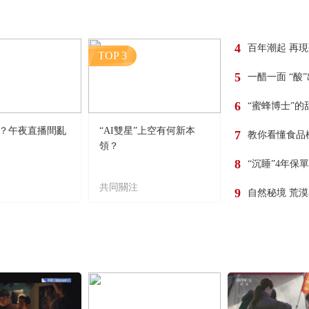
4
百年潮起 再
TOP 3
5
一醋一面 “酸
6
“蜜蜂博士”的
？午夜直播間亂
“AI雙星”上空有何新本
7
教你看懂食品
領？
8
“沉睡”4年保
共同關注
9
自然秘境 荒