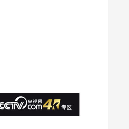
海报收藏展亮相定州
00:00:16
[中国电影报道]贾樟柯
监制《杏林春暖》全
球首演 传播中医药文
00:00:28
化