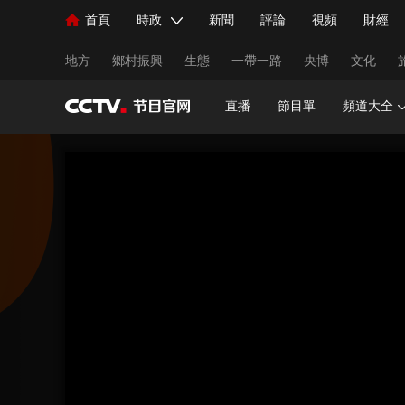
首頁
時政
新聞
評論
視頻
財經
人民領袖習近平
直播
海外頻道
片庫
iPanda
欄目大全
聯播+
English
中國領導人
節目單
Монгол
聽音
央視快評
微視頻
習
地方
鄉村振興
生態
一帶一路
央博
文化
直播
節目單
頻道大全
總台春晚
網絡春晚
共産黨員網
秧紀錄
新聞
國內
國際
評論
經濟
軍事
人民領袖習近平
聯播+
熱解讀
天天學習
視頻
小央視頻
小央直播
直播中國
熊貓
現場
前線
比劃
快看
藍海中國
新兵
體育
直播
競猜
2026年世界盃
2026年
VIP會員
CCTV奧林匹克頻道
生活體育大會