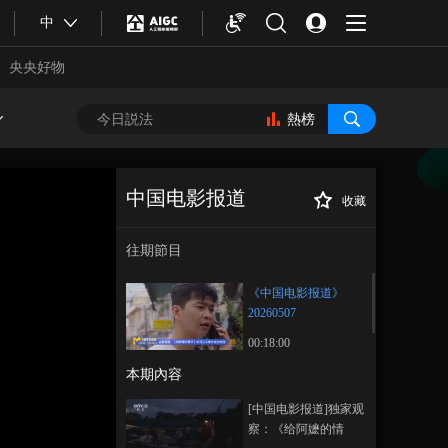
中
央央好物
熱榜
中国电影报道
收藏
《中国电影报道》
正在播放
20260507
往期節目
《中国电影报道》
20260507
00:18:00
本期內容
合體育
亞冬會
[中国电影报道]独家观
察：《给阿嬷的情