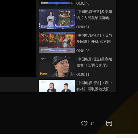
书》如何以小博大成
00:02:46
功突围
藝術
汽車
數智
5G
産業+
[中国电影报道]多部华
语片入围戛纳国际电
時尚
天氣
才藝
網展
央央好物
影节展映单元
00:00:51
[中国电影报道]《我与
爱同谋》开机 探索剧
影联动模式
00:01:08
[中国电影报道]吴彦祖
做客《蓝羽会客厅》
00:08:11
[中国电影报道]《森中
有林》回取景地沈阳
路演 主创真情流露
00:01:05
[中国电影报道]古装剧
《良陈美锦》举办追
剧团 任敏 此沙分
00:01:21
14
享“三搭”感受
[中国电影报道]“跟着
电影游燕赵”河北电影