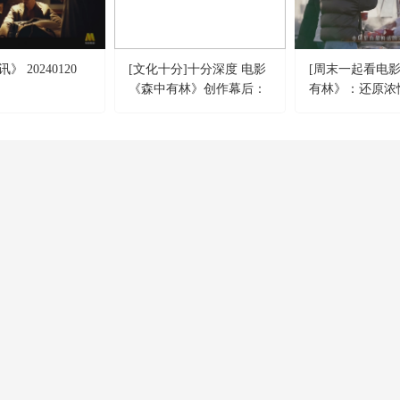
 20240120
[文化十分]十分深度 电影
[周末一起看电影
《森中有林》创作幕后：
有林》：还原浓
以林为喻 书写东北大地的
观坚韧的东北人
人间冷暖与生命史诗
CCTV-4
CCTV-5
CCTV-5+
中文國際
體 育
體育賽事
CCTV-12
CCTV-13
CCTV-14
社會與法
新 聞
少 兒