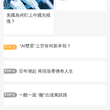
美國為何盯上中國光模
塊？
“AI雙星”上空有何新本領？
TOP
3
百年潮起 再現張謇傳奇人生
TOP
4
一醋一面 “酸”出億萬財路
TOP
5