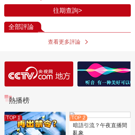
往期查詢>
全部評論
查看更多評論
熱播榜
TOP 1
TOP 2
暗語引流？午夜直播間
亂象