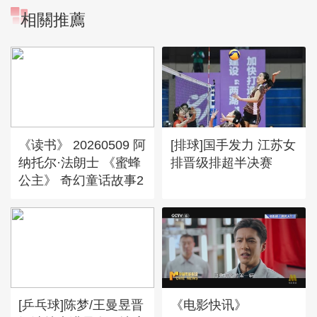
相關推薦
《读书》 20260509 阿
[排球]国手发力 江苏女
纳托尔·法朗士 《蜜蜂
排晋级排超半决赛
公主》 奇幻童话故事2
[乒乓球]陈梦/王曼昱晋
《电影快讯》