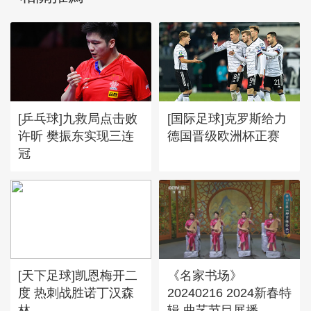
[乒乓球]九救局点击败
[国际足球]克罗斯给力
许昕 樊振东实现三连
德国晋级欧洲杯正赛
冠
[天下足球]凯恩梅开二
《名家书场》
度 热刺战胜诺丁汉森
20240216 2024新春特
林
辑 曲艺节目展播