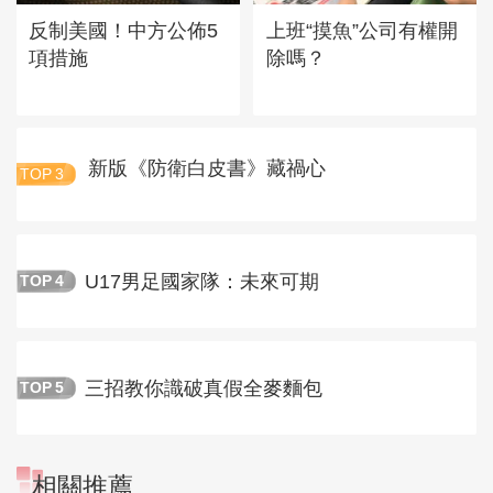
反制美國！中方公佈5
上班“摸魚”公司有權開
項措施
除嗎？
新版《防衛白皮書》藏禍心
TOP
3
U17男足國家隊：未來可期
TOP
4
三招教你識破真假全麥麵包
TOP
5
相關推薦