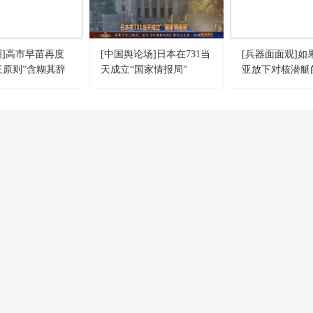
洲]高市早苗再度
[中国舆论场]日本在731当
[兵器面面观]如
三原则”含糊其辞
天成立“国家情报局”
亚放下对核潜艇
否会有更好的选
CCTV-4
CCTV-5
CCTV-5+
中文國際
體 育
體育賽事
CCTV-12
CCTV-13
CCTV-14
社會與法
新 聞
少 兒