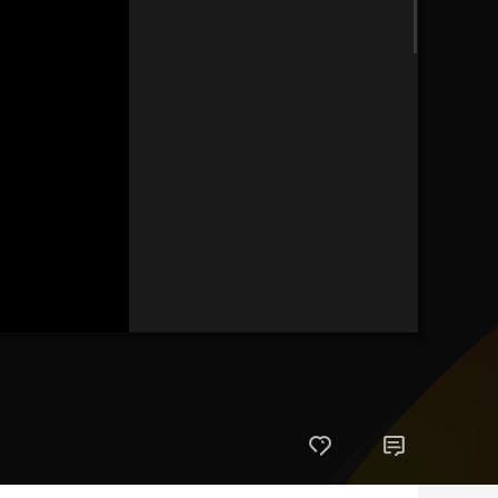
藝術
汽車
數智
5G
産業+
時尚
天氣
才藝
網展
央央好物