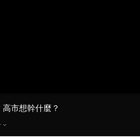
央博
非遺
文化
旅游
科普
健康
樂齡
閱讀
雲起
超級工廠
智敬中國
全民健康
顏選攻略
海洋
收視榜
總台企業白名單
” 高市想幹什麼？
介