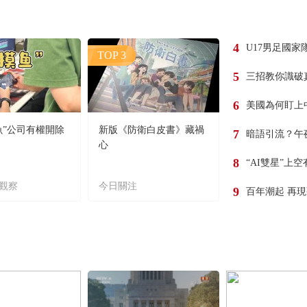
4
U17男足國家
TOP 3
5
三招教你識破
6
美國為何盯上
魚”公司有權開除
新版《防衛白皮書》藏禍
7
暗語引流？午
心
8
“AI雙星”上
觀察
今日關注
9
百年潮起 再