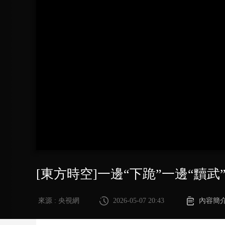
財經
教育
鄉村振興
生態環境
一帶一路
大國智造
大國展會
大國保險
雲頂對話
CCTV.節目官網
直播
節目單
欄目
片庫
[東方時空]一邊“下跪”一邊“黷武
來源 : 央視網
2026-05-07 20:43
內容簡