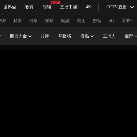
世界盃
教育
熊貓
直播中國
4K
CCTV.直播
式妙語
主持人
下載央視影音
熱解讀
天天學習
旅游
科普
健康
樂齡
閱讀
藝術
數智
5G
産業+
欄目大全
片庫
熱播榜
看點
主持人
全部
紀錄片網
國家大劇院
大型活動
科技
法治
文娛
人物
公益
圖片
習式妙語
央視快評
央視網評
光華銳評
鋒面
頻道
VR/AR
4K專區
全景新聞
請入列
人生第一次
人生第二次
冬奧會
CBA
NBA
中超
國足
國際足球
網球
綜
體育江湖
文化體育
冰雪道路
足球道路