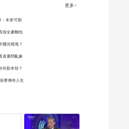
更多>
隊：未來可期
真假全麥麵包
中國光模塊？
夜直播間亂象
空有何新本領？
現張謇傳奇人生