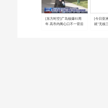
[东方时空]广岛核爆81周
[今日亚
年 高市内阁心口不一背后
就“无核
的拥核野心 高市早苗
就“无核三原则”的表态含
糊其辞
CCTV-1
CCTV-2
CCTV-3
綜 合
財 經
綜 藝
CCTV-9
CCTV-10
CCTV-11
紀 錄
科 教
戲 曲