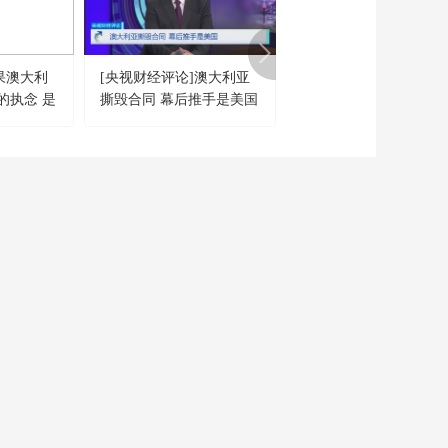
果澳大利
[央视财经评论]澳大利亚
《防务新观察》 202105
的执念 是
撕毁合同 幕后推手是美国
台军飞行员赴美培训 美
择？
陷入“受迫害妄想症”不
自拔
CCTV-6
CCTV-7
CCTV-8
電 影
國防軍事
電視劇
CCTV-15
CCTV-16
CCTV-17
音 樂
奧林匹克
農業農村