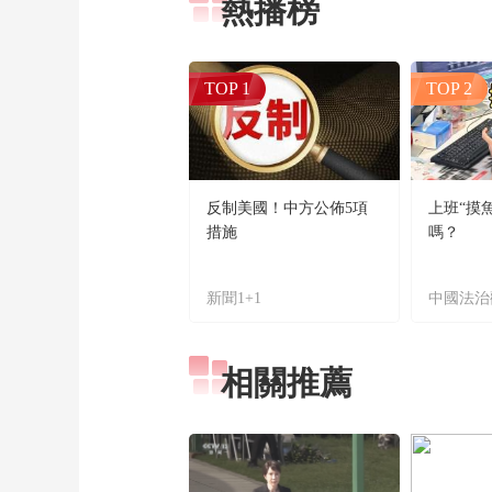
熱播榜
TOP 1
TOP 2
反制美國！中方公佈5項
上班“摸
措施
嗎？
新聞1+1
中國法治
相關推薦