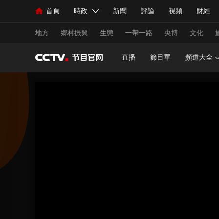
首頁
時政
新聞
評論
視頻
財經
人民領袖習近平
直播
海外頻道
片庫
iPanda
欄目大全
聯播+
English
中國領導人
節目單
Монгол
聽音
央視快評
微視頻
習
地方
鄉村振興
生態
一帶一路
央博
文化
直播
節目單
頻道大全
總台春晚
網絡春晚
共産黨員網
秧紀錄
新聞
國內
國際
評論
經濟
軍事
人民領袖習近平
聯播+
熱解讀
天天學習
視頻
小央視頻
小央直播
直播中國
熊貓
現場
前線
比劃
快看
藍海中國
新兵
體育
直播
競猜
2026年世界盃
2026年
VIP會員
CCTV奧林匹克頻道
生活體育大會