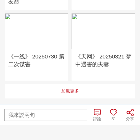
友命
《一线》 20250730 第
《天网》 20250321 梦
二次谋害
中遇害的夫妻
加載更多
我來説兩句
評論
31
分享
央視網首頁
|
央視節目官網首頁