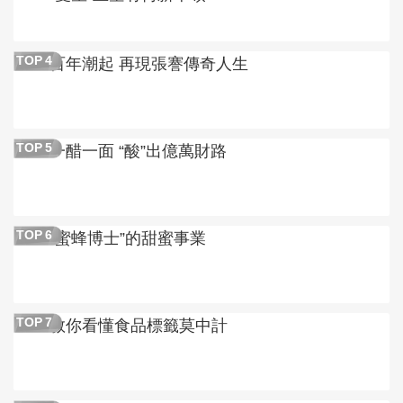
百年潮起 再現張謇傳奇人生
TOP
4
一醋一面 “酸”出億萬財路
TOP
5
“蜜蜂博士”的甜蜜事業
TOP
6
教你看懂食品標籤莫中計
TOP
7