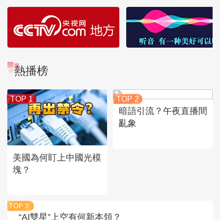
熱播榜
TOP 1
TOP 2
暗語引流？午夜直播間
亂象
美國為何盯上中國光模
塊？
TOP
3
“AI雙星”上空有何新本領？