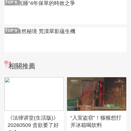
“沉睡”4年保單的時效之爭
TOP
8
自然秘境 荒漠翠影蘊生機
TOP
9
相關推薦
《法律讲堂(生活版)》
“入室盗窃”！猕猴想打
20260509 贪欲要了好
开冰箱喝饮料