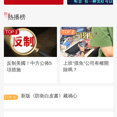
熱播榜
TOP 1
TOP 2
反制美國！中方公佈5
上班“摸魚”公司有權開
項措施
除嗎？
新版《防衛白皮書》藏禍心
TOP
3