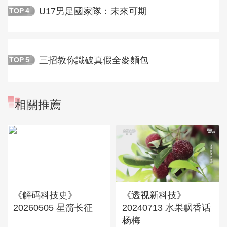
U17男足國家隊：未來可期
TOP
4
三招教你識破真假全麥麵包
TOP
5
相關推薦
《解码科技史》
《透视新科技》
20260505 星箭长征
20240713 水果飘香话
杨梅