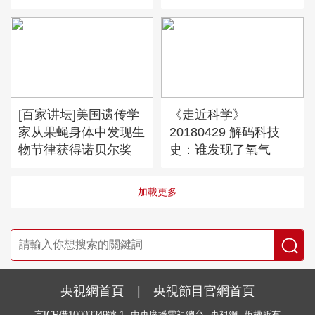
[百家讲坛]美国遗传学
《走近科学》
家从果蝇身体中发现生
20180429 解码科技
物节律获得诺贝尔奖
史：谁发现了氧气
加載更多
央視網首頁
|
央視節目官網首頁
京ICP備10003349號-1
中央廣播電視總台
央視網
版權所有