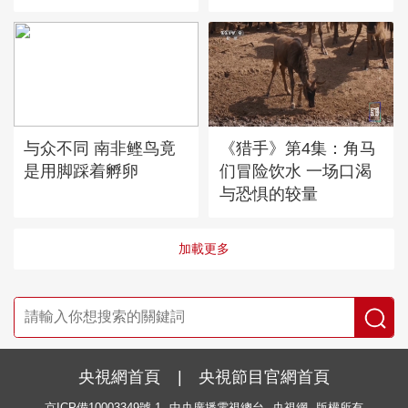
与众不同 南非鲣鸟竟
《猎手》第4集：角马
是用脚踩着孵卵
们冒险饮水 一场口渴
与恐惧的较量
加載更多
央視網首頁
|
央視節目官網首頁
京ICP備10003349號-1
中央廣播電視總台
央視網
版權所有