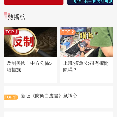
熱播榜
TOP 1
TOP 2
反制美國！中方公佈5
上班“摸魚”公司有權開
項措施
除嗎？
新版《防衛白皮書》藏禍心
TOP
3