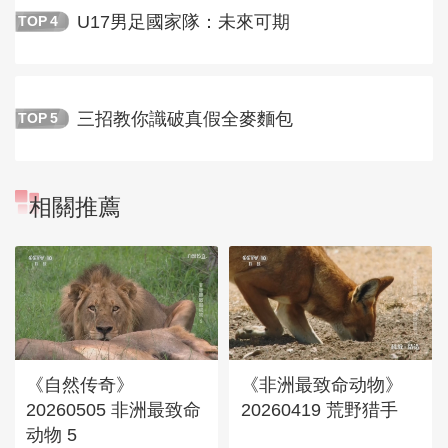
U17男足國家隊：未來可期
TOP
4
三招教你識破真假全麥麵包
TOP
5
相關推薦
《自然传奇》
《非洲最致命动物》
20260505 非洲最致命
20260419 荒野猎手
动物 5