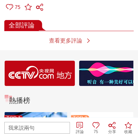
75
全部評論
查看更多評論
熱播榜
TOP 1
TOP 2
暗語引流？午夜直播間
我來説兩句
亂象
評論
75
分享
收藏