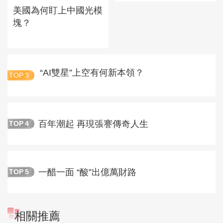
美國為何盯上中國光模
塊？
“AI雙星”上空有何新本領？
TOP
3
百年潮起 再現張謇傳奇人生
TOP
4
一醋一面 “酸”出億萬財路
TOP
5
相關推薦