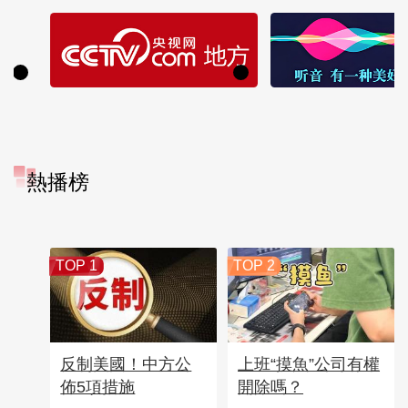
熱播榜
TOP 1
TOP 2
反制美國！中方公
上班“摸魚”公司有權
佈5項措施
開除嗎？