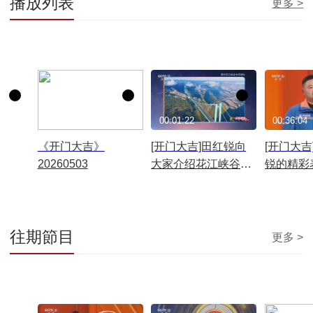
播放列表
更多 >
01:17:00
00:01:22
00:36:04
《开门大吉》
[开门大吉]田红锐向
[开门大吉
20260503
大家介绍花江峡谷大
锐的精彩
桥
往期節目
更多 >