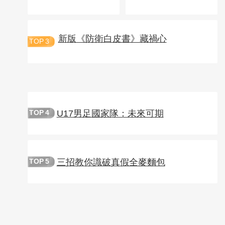
新版《防衛白皮書》藏禍心
TOP
3
U17男足國家隊：未來可期
TOP
4
三招教你識破真假全麥麵包
TOP
5