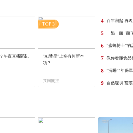
4
百年潮起 再
TOP 3
5
一醋一面 “酸
6
“蜜蜂博士”的
？午夜直播間亂
“AI雙星”上空有何新本
7
教你看懂食品
領？
8
“沉睡”4年保
共同關注
9
自然秘境 荒