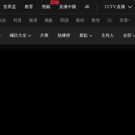
世界盃
教育
熊貓
直播中國
4K
CCTV.直播
式妙語
主持人
下載央視影音
熱解讀
天天學習
旅游
科普
健康
樂齡
閱讀
藝術
數智
5G
産業+
欄目大全
片庫
熱播榜
看點
主持人
全部
紀錄片網
國家大劇院
大型活動
科技
法治
文娛
人物
公益
圖片
習式妙語
央視快評
央視網評
光華銳評
鋒面
頻道
VR/AR
4K專區
全景新聞
請入列
人生第一次
人生第二次
冬奧會
CBA
NBA
中超
國足
國際足球
網球
綜
體育江湖
文化體育
冰雪道路
足球道路