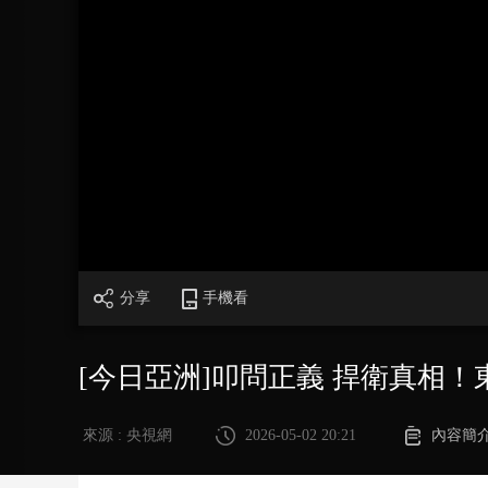
財經
教育
鄉村振興
生態環境
一帶一路
大國智造
大國展會
大國保險
雲頂對話
CCTV.節目官網
直播
節目單
欄目
片庫
分享
手機看
[今日亞洲]叩問正義 捍衛真相！
來源 : 央視網
2026-05-02 20:21
內容簡