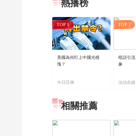
熱播榜
TOP 1
TOP 2
美國為何盯上中國光模
暗語引流
塊？
象
今日亞洲
法治在線
相關推薦