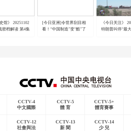
馆》 20251102
[今日亚洲]令世界刮目相
《今日关注》 202
战密档解读 第4集
看！“中国制造”变“酷”了
特朗普叫停“最大
击 伊朗称摧毁美军
机
CCTV-4
CCTV-5
CCTV-5+
中文國際
體 育
體育賽事
CCTV-12
CCTV-13
CCTV-14
社會與法
新 聞
少 兒