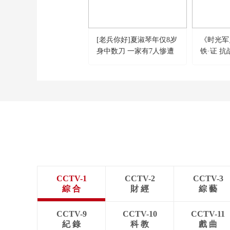
[老兵你好]夏淑琴年仅8岁
《时光军史
身中数刀 一家有7人惨遭
铁·证 抗
日寇杀害
伟大胜利
CCTV-1
CCTV-2
CCTV-3
綜 合
財 經
綜 藝
CCTV-9
CCTV-10
CCTV-11
紀 錄
科 教
戲 曲