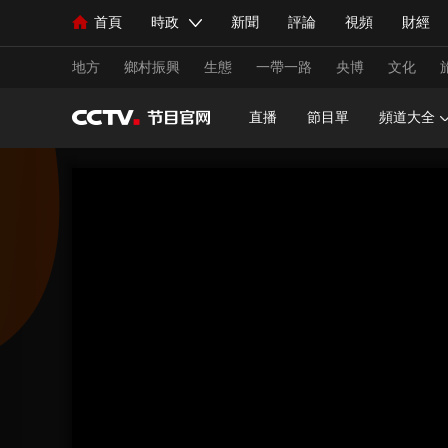
首頁
時政
新聞
評論
視頻
財經
人民領袖習近平
直播
海外頻道
片庫
iPanda
欄目大全
聯播+
English
中國領導人
節目單
Монгол
聽音
央視快評
微視頻
習
地方
鄉村振興
生態
一帶一路
央博
文化
直播
節目單
頻道大全
總台春晚
網絡春晚
共産黨員網
秧紀錄
新聞
國內
國際
評論
經濟
軍事
人民領袖習近平
聯播+
熱解讀
天天學習
視頻
小央視頻
小央直播
直播中國
熊貓
現場
前線
比劃
快看
藍海中國
新兵
體育
直播
競猜
2026年世界盃
2026年
VIP會員
CCTV奧林匹克頻道
生活體育大會