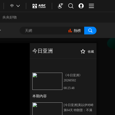
中
央央好物
熱榜
今日亚洲
收藏
[今日亚洲]叩问正
正在播放
义 捍卫真相！东京审判开庭80
周年
《今日亚洲》
20260502
00:25:48
本期內容
合體育
亞冬會
[今日亚洲]美以伊对峙
第64天 特朗普：不满