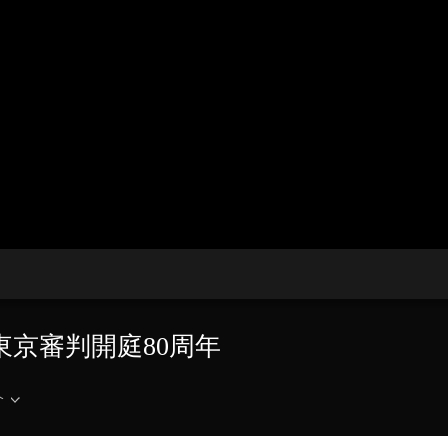
央博
非遺
文化
旅游
科普
健康
樂齡
閱讀
雲起
超級工廠
智敬中國
全民健康
顏選攻略
海洋
收視榜
總台企業白名單
東京審判開庭80周年
介