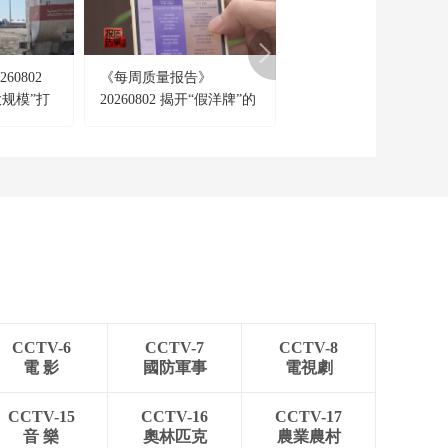
60802
《每周质量报告》
[海峡两岸]美台海巡船
规模”打
20260802 揭开“假洋牌”的
框 纸老虎还想逞威？
F-35战
真面目
CCTV-6
CCTV-7
CCTV-8
電 影
國防軍事
電視劇
CCTV-15
CCTV-16
CCTV-17
音 樂
奧林匹克
農業農村