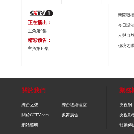
新聞聯
正在播出：
今日説
主角第9集
人與自
精彩预告：
秘境之
主角第10集
關於我們
業務
總台之聲
總台總經理室
央視網
關於CCTV.com
象舞廣告
央視影
網站聲明
移動傳