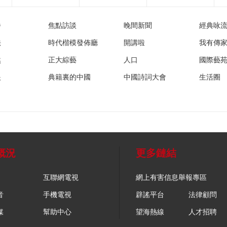
播
焦點訪談
晚間新聞
經典咏
法
時代楷模發佈廳
開講啦
我有傳
然
正大綜藝
人口
國際藝
眼
典籍裏的中國
中國詩詞大會
生活圈
概況
更多鏈結
互聯網電視
網上有害信息舉報專區
音
手機電視
辟謠平台
法律顧問
媒
幫助中心
望海熱線
人才招聘