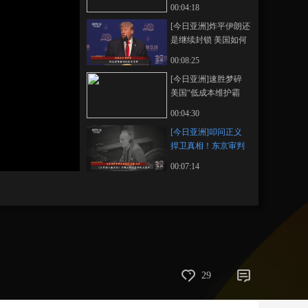
意伊朗新方案
00:04:18
藝術
汽車
數智
5G
産業+
[今日亚洲]炸平伊朗还
是继续封锁 美国如何
時尚
天氣
才藝
網展
央央好物
选择？
00:08:25
[今日亚洲]速胜梦碎
美国“低成本维护霸
权”模式破产
00:04:30
[今日亚洲]叩问正义
捍卫真相！东京审判
开庭80周年
00:07:14
29