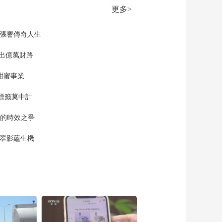
更多>
現張謇傳奇人生
”出億萬財路
甜蜜事業
標籤莫中計
單的時效之爭
漠翠影蘊生機