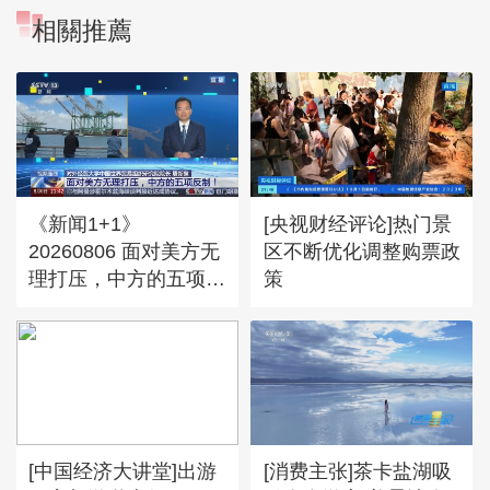
相關推薦
《新闻1+1》
[央视财经评论]热门景
20260806 面对美方无
区不断优化调整购票政
理打压，中方的五项反
策
制！
[中国经济大讲堂]出游
[消费主张]茶卡盐湖吸