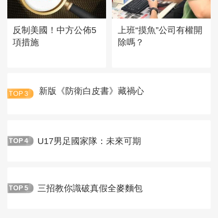
反制美國！中方公佈5
上班“摸魚”公司有權開
項措施
除嗎？
新版《防衛白皮書》藏禍心
TOP
3
U17男足國家隊：未來可期
TOP
4
三招教你識破真假全麥麵包
TOP
5