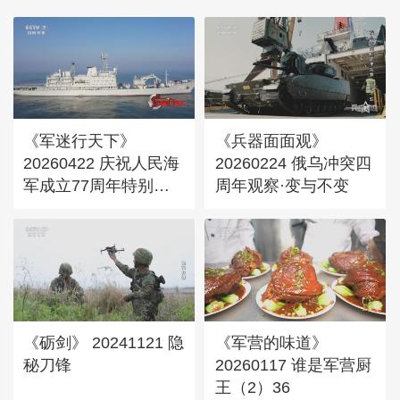
《军迷行天下》
《兵器面面观》
20260422 庆祝人民海
20260224 俄乌冲突四
军成立77周年特别节
周年观察·变与不变
目 传奇“J121”的万里
极途
《砺剑》 20241121 隐
《军营的味道》
秘刀锋
20260117 谁是军营厨
王（2）36