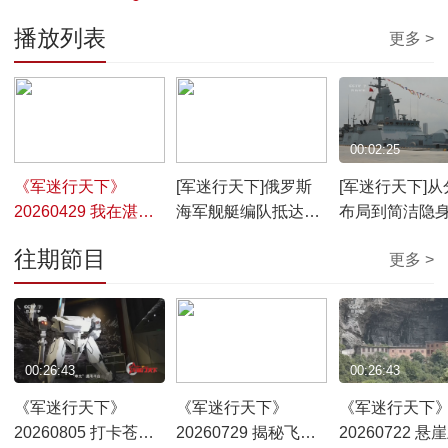
播放列表
更多 >
00:26:27
00:00:37
00:02:25
《军迷行天下》
[军迷行天下]俄罗斯
[军迷行天下]从
20260429 我在湛江
海军舰艇编队抵达湛
布局到简洁隐
看军舰
江 两艘主力作战舰艇
20380型护卫
往期節目
更多 >
备受关注
俄海军舰艇设
00:26:43
00:26:28
00:26:43
《军迷行天下》
《军迷行天下》
《军迷行天下
20260805 打卡苍穹
20260729 揭秘飞行
20260722 悬