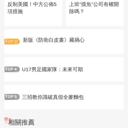
反制美國！中方公佈5
上班“摸魚”公司有權開
項措施
除嗎？
新版《防衛白皮書》藏禍心
TOP
3
U17男足國家隊：未來可期
TOP
4
三招教你識破真假全麥麵包
TOP
5
相關推薦