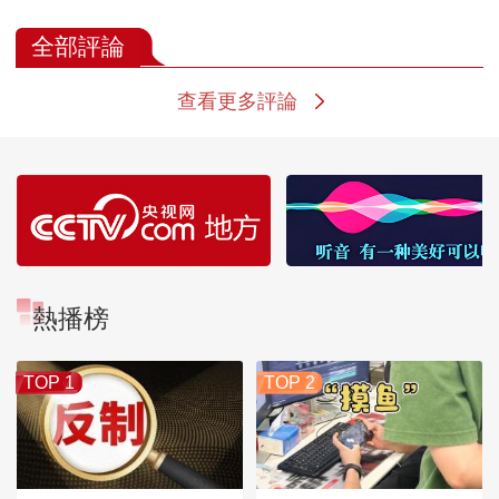
记忆 “南天门计划”特
学员的荒野生存
飞机洞
展
全部評論
查看更多評論
熱播榜
TOP 1
TOP 2