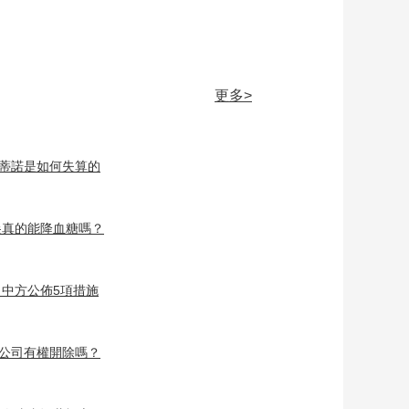
[记住乡愁]孙钟舍己为
人的行为令神仙动容
00:02:29
[记住乡愁]找到“义
更多>
门”牌楼 就能找到方向
00:01:10
[记住乡愁]岳姓是一份
凡蒂諾是如何失算的
荣耀 也是对自身品行
的要求
00:03:19
尖真的能降血糖嗎？
[记住乡愁]岳飞精神代
代传！女飞行员岳喜
翠守护祖国的蓝天
00:04:33
中方公佈5項措施
[记住乡愁]“精忠报
国”与“尽忠报国”背后
的故事
00:02:48
”公司有權開除嗎？
[记住乡愁]中国三大岳
庙之一的汤阴岳飞庙