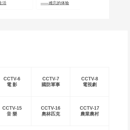
生活
——难忘的体验
00:02:10
20160915
[记住乡愁]守护忠县最
后的“水上公交”
00:03:12
[记住乡愁]从聋哑儿童
到特岗教师 她用手语
点亮孩子未来
00:02:55
[记住乡愁]“戒利”匾背
后藏着怎样的精神密
码？
00:01:57
CCTV-6
CCTV-7
CCTV-8
[记住乡愁]一块古匾传
電 影
國防軍事
電視劇
家风 杨氏族人用“戒
利”书写义与利的故事
00:04:40
[记住乡愁]杨达卿的赈
CCTV-15
CCTV-16
CCTV-17
灾善举育出万木林
音 樂
奧林匹克
農業農村
00:04:05
[记住乡愁]欠条焚尽 民