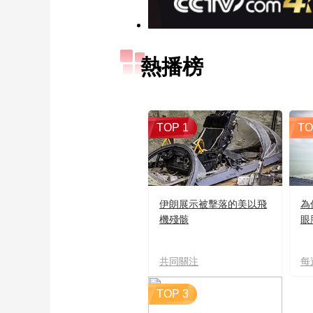
熱播榜
TOP 1
TO
伊朗展示被擊落的美以飛
為
機殘骸
眼
共同關注
每
TOP 3