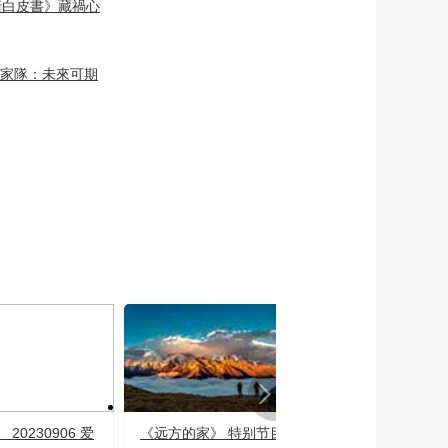
被人们视为岳飞的祖
衛白皮書》藏禍心
00:01:43
庙
[记住乡愁]喝了陈沟水
都会翘翘腿
國家隊：未來可期
00:02:48
[记住乡愁]武以德立 德
为艺先
00:03:58
[记住乡愁]以仁心涵养
武魂
00:03:38
[记住乡愁]“尚武”之于
今人
00:02:38
[记住乡愁]国家有难 匹
夫有责
00:02:32
[记住乡愁]忠县之名因
20230906 爱
《远方的家》 特别节目
[生活圈]健康焕新
忠魂铮铮有声