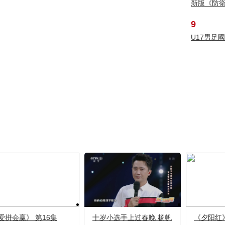
新版《防
9
U17男足
爱拼会赢》 第16集
十岁小选手上过春晚 杨帆
《夕阳红》 