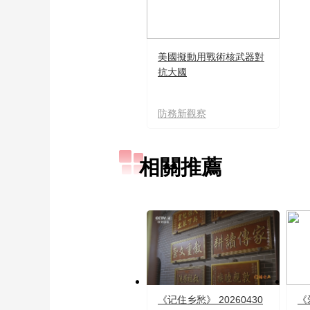
美國擬動用戰術核武器對
抗大國
防務新觀察
相關推薦
《记住乡愁》 20260430
《