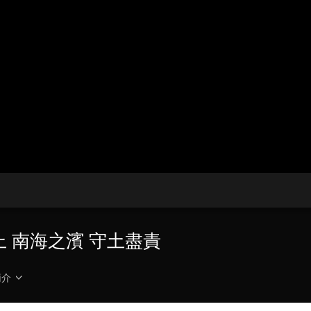
央博
非遺
文化
旅游
科普
健康
樂齡
閱讀
雲起
超級工廠
智敬中國
全民健康
顏選攻略
海洋
熱播榜
總台企業白名單
之上 南海之濱 守土盡責
簡介