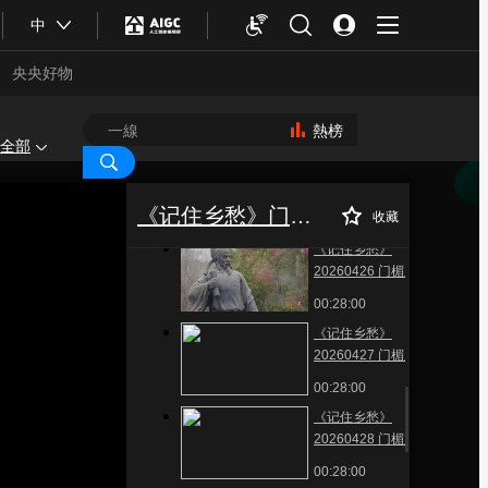
20260422 门楣之上
中
濂溪故里 清白处世
00:28:00
央央好物
《记住乡愁》
20260423 门楣之上
慎于足 行有道
熱榜
00:28:00
全部
《记住乡愁》
《记住乡愁》
正在播放
20260425 门楣之上
20260429 门楣之上 南海之滨
寿江之畔正气扬
《记住乡愁》门楣之上(2026)
守土尽责
收藏
00:28:00
《记住乡愁》
20260426 门楣之上
梅花香自苦寒来
00:28:00
《记住乡愁》
20260427 门楣之上
家和万事兴
00:28:00
《记住乡愁》
合體育
亞冬會
20260428 门楣之上
正心正己 清风传家
00:28:00