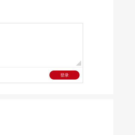
《记住乡愁》
20260620 门楣之上
铁血丹心海陆丰
00:28:00
《记住乡愁》
20260621 门楣之上
天府之国 教化兴邦
00:28:00
《记住乡愁》
20260627 门楣之上
心怀社稷 敢于争先
00:27:59
節目看點
[记住乡愁]明哲堂下过
义字心中留
00:02:38
[记住乡愁]孙濡押上宗
族血脉 换取百姓的一
线生机
00:02:50