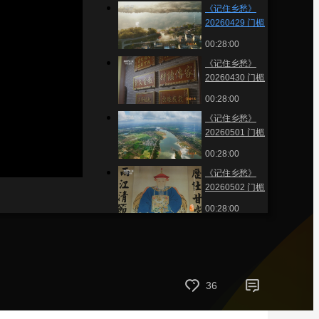
《记住乡愁》
藝術
汽車
數智
5G
産業+
20260429 门楣之上
南海之滨 守土尽责
00:28:00
時尚
天氣
才藝
網展
央央好物
《记住乡愁》
20260430 门楣之上
一脉书香润人心
00:28:00
《记住乡愁》
20260501 门楣之上
忠义世家 琼北风骨
00:28:00
《记住乡愁》
20260502 门楣之上
廉洁传家 清白传世
00:28:00
《记住乡愁》
20260618 门楣之上
一勤天下无难事
00:27:59
《记住乡愁》
36
20260619 门楣之上
忠贯日月 情满西溪
00:27:59