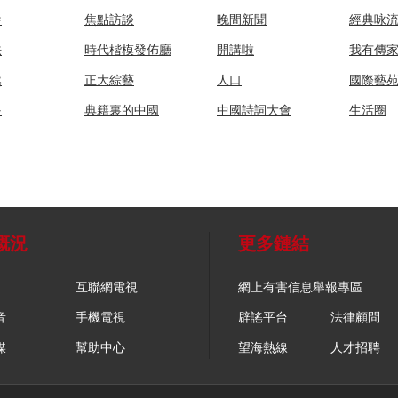
播
焦點訪談
晚間新聞
經典咏
法
時代楷模發佈廳
開講啦
我有傳
然
正大綜藝
人口
國際藝
眼
典籍裏的中國
中國詩詞大會
生活圈
概況
更多鏈結
互聯網電視
網上有害信息舉報專區
音
手機電視
辟謠平台
法律顧問
媒
幫助中心
望海熱線
人才招聘