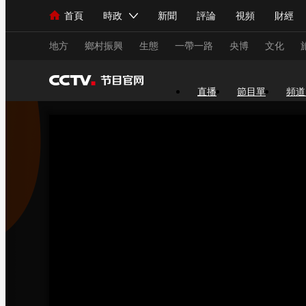
首頁
時政
新聞
評論
視頻
財經
人民領袖習近平
直播
海外頻道
片庫
iPanda
欄目大全
聯播+
English
中國領導人
節目單
Монгол
聽音
央視快評
微視頻
習
地方
鄉村振興
生態
一帶一路
央博
文化
直播
節目單
頻道
總台春晚
網絡春晚
共産黨員網
秧紀錄
新聞
國內
國際
評論
經濟
軍事
人民領袖習近平
聯播+
熱解讀
天天學習
視頻
小央視頻
小央直播
直播中國
熊貓
現場
前線
比劃
快看
藍海中國
新兵
體育
直播
競猜
2026年世界盃
2026
VIP會員
CCTV奧林匹克頻道
生活體育大會