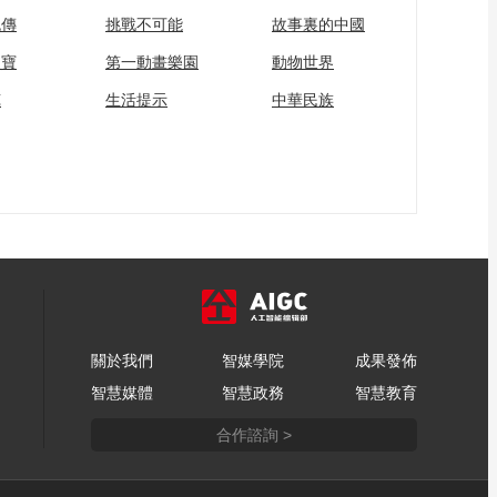
心永存 杨荣的取舍之
流傳
挑戰不可能
故事裏的中國
道
00:03:44
家寶
第一動畫樂園
動物世界
[记住乡愁]晚年时 杨荣
写下798字的《训子
苑
生活提示
中華民族
篇》留给后人
00:02:35
[记住乡愁]杨氏家风最
温暖的延续
00:03:38
[记住乡愁]代代接力护
林海 万木林申报成功
的背后是坚守的力量
00:04:36
[记住乡愁]一方方高悬
的匾额昭示着一个家
關於我們
智媒學院
成果發佈
族的辉煌过往 更书写
00:03:53
智慧媒體
智慧政務
智慧教育
下杨氏一门的忠烈故
[记住乡愁]城步杨氏从
事
合作諮詢 >
何而来？匾额里藏着
答案
00:02:39