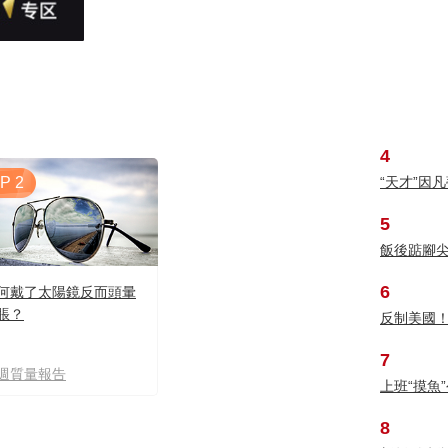
4
P 2
“天才”因
5
飯後踮腳
6
何戴了太陽鏡反而頭暈
脹？
反制美國！
7
週質量報告
上班“摸魚
8