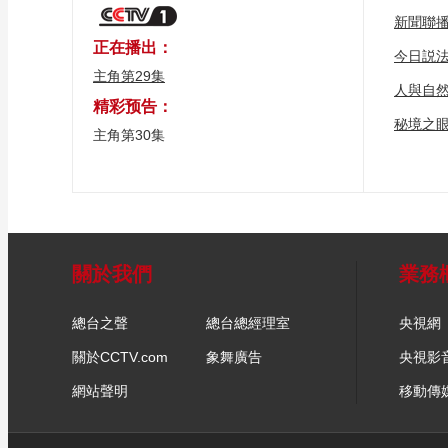
新聞聯
正在播出：
今日説
主角第29集
人與自
精彩预告：
秘境之
主角第30集
關於我們
業務
總台之聲
總台總經理室
央視網
關於CCTV.com
象舞廣告
央視影
網站聲明
移動傳