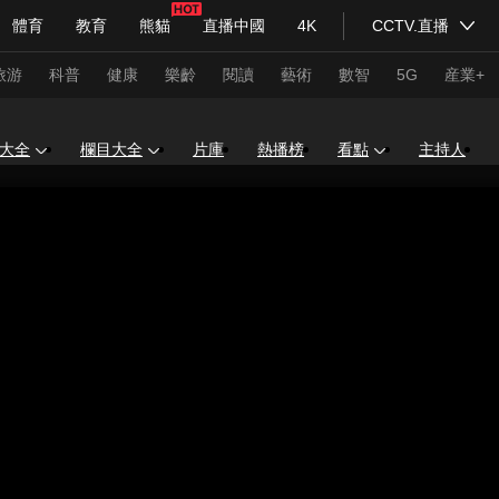
體育
教育
熊貓
直播中國
4K
CCTV.直播
式妙語
主持人
下載央視影音
熱解讀
天天學習
旅游
科普
健康
樂齡
閱讀
藝術
數智
5G
産業+
大全
欄目大全
片庫
熱播榜
看點
主持人
紀錄片網
國家大劇院
大型活動
科技
法治
文娛
人物
公益
圖片
習式妙語
央視快評
央視網評
光華銳評
鋒面
頻道
VR/AR
4K專區
全景新聞
請入列
人生第一次
人生第二次
年冬奧會
CBA
NBA
中超
國足
國際足球
網球
綜
體育江湖
文化體育
冰雪道路
足球道路