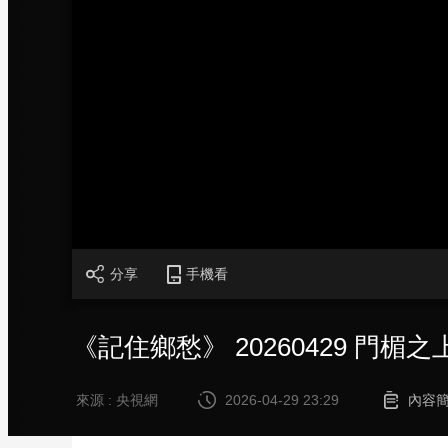
財經
教育
鄉村振興
生態環境
一帶一路
大國智造
大國展會
大國保險
雲頂對話
CCTV.節目官網
直播
節目單
欄目
片庫
分享
手機看
《記住鄉愁》 20260429 門楣
來源 : 央視網
2026-04-29 23:29
內容