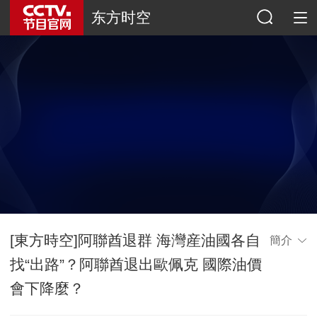
东方时空
[東方時空]阿聯酋退群 海灣産油國各自
簡介
找“出路”？阿聯酋退出歐佩克 國際油價
會下降麼？