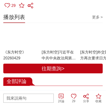
29
播放列表
更多 >
00:53:23
00:04:50
00:01:27
《东方时空》
[东方时空]习近平在
[东方时空]外交
20260429
中共中央政治局第二
方再次要求日
十五次集体学习时强
日遗化武处置
往期查詢>
调 着力提高防范应对
自然灾害能力 切实维
全部評論
护人民群众生命财产
安全
查看更多評論
我來説兩句
評論
29
分享
收藏