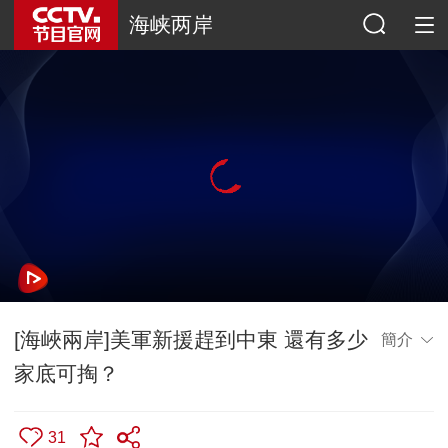
海峡两岸
[海峽兩岸]美軍新援趕到中東 還有多少
簡介
家底可掏？
31