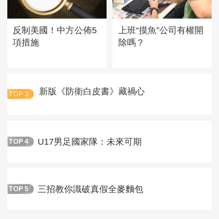
反制美國！中方公佈5
上班“摸魚”公司有權開
項措施
除嗎？
新版《防衛白皮書》藏禍心
TOP
3
U17男足國家隊：未來可期
TOP
4
三招教你識破真假全麥麵包
TOP
5