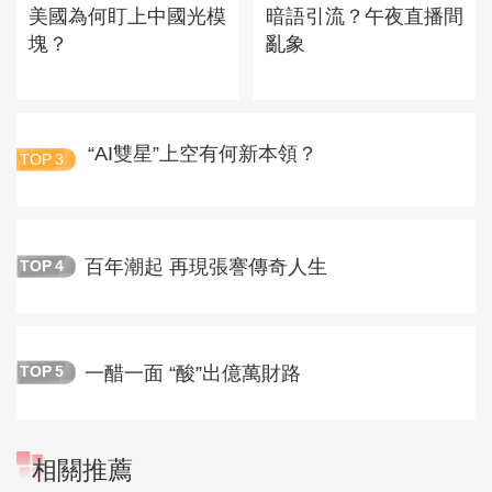
美國為何盯上中國光模
暗語引流？午夜直播間
塊？
亂象
“AI雙星”上空有何新本領？
TOP
3
百年潮起 再現張謇傳奇人生
TOP
4
一醋一面 “酸”出億萬財路
TOP
5
相關推薦