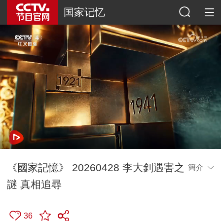
国家记忆
《國家記憶》 20260428 李大釗遇害之
簡介
謎 真相追尋
36