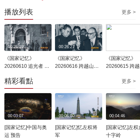
播放列表
更多 >
00:26:19
00:26:21
00:26:22
《国家记忆》
《国家记忆》
《国家记忆》
20260610 追光者 陈
20260616 跨越山海
20260615 跨
氏兄弟
中非情 患难真情
中非情 出访非
精彩看點
更多 >
00:03:07
00:06:00
00:04:46
[国家记忆]中国与奥
[国家记忆]忆左权将
[国家记忆]左权
运 预告
军
十字岭