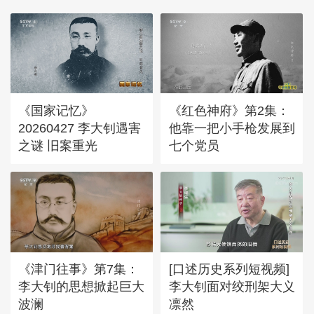
《国家记忆》
《红色神府》第2集：
20260427 李大钊遇害
他靠一把小手枪发展到
之谜 旧案重光
七个党员
《津门往事》第7集：
[口述历史系列短视频]
李大钊的思想掀起巨大
李大钊面对绞刑架大义
波澜
凛然