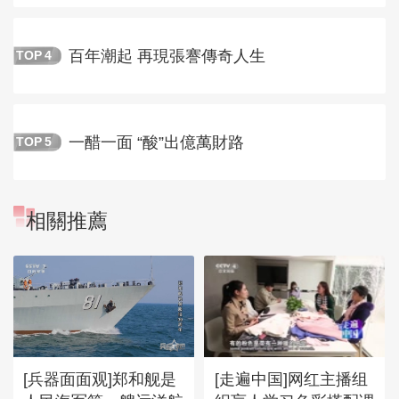
百年潮起 再現張謇傳奇人生
TOP
4
一醋一面 “酸”出億萬財路
TOP
5
相關推薦
[兵器面面观]郑和舰是
[走遍中国]网红主播组