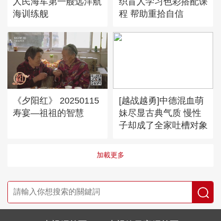
人民海军第一艘远洋航
织盲人学习色彩搭配课
海训练舰
程 帮助重拾自信
《夕阳红》 20250115
[越战越勇]中德混血萌
寿宴—祖祖的智慧
妹尽显古典气质 慢性
子却成了全家吐槽对象
加載更多