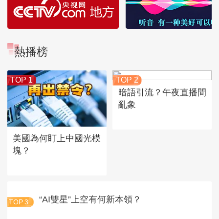
熱播榜
TOP 1
TOP 2
暗語引流？午夜直播間
亂象
美國為何盯上中國光模
塊？
“AI雙星”上空有何新本領？
TOP
3