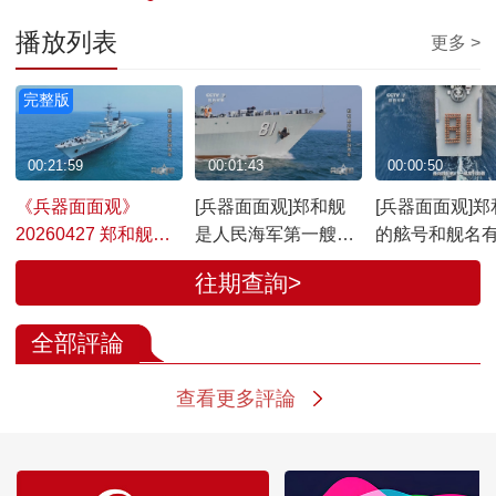
播放列表
更多 >
完整版
00:21:59
00:01:43
00:00:50
《兵器面面观》
[兵器面面观]郑和舰
[兵器面面观]郑
20260427 郑和舰光
是人民海军第一艘远
的舷号和舰名
荣服役39周年
洋航海训练舰
意？
往期查詢>
全部評論
查看更多評論