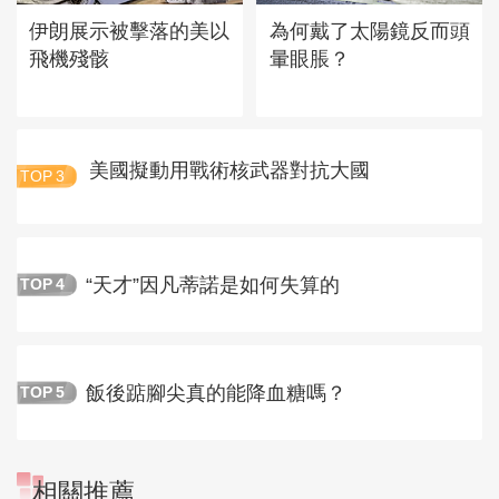
伊朗展示被擊落的美以
為何戴了太陽鏡反而頭
飛機殘骸
暈眼脹？
美國擬動用戰術核武器對抗大國
TOP
3
“天才”因凡蒂諾是如何失算的
TOP
4
飯後踮腳尖真的能降血糖嗎？
TOP
5
相關推薦