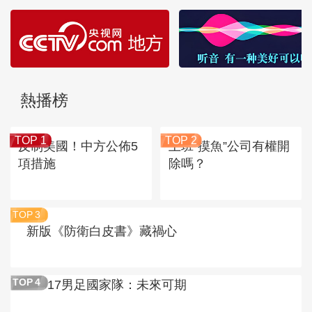
熱播榜
TOP 1
TOP 2
反制美國！中方公佈5
上班“摸魚”公司有權開
項措施
除嗎？
TOP
3
新版《防衛白皮書》藏禍心
U17男足國家隊：未來可期
TOP
4