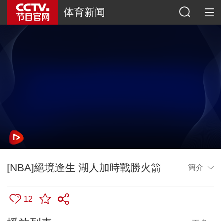
体育新闻
[NBA]絕境逢生 湖人加時戰勝火箭
簡介
12