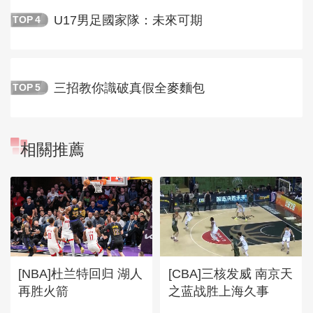
U17男足國家隊：未來可期
TOP
4
三招教你識破真假全麥麵包
TOP
5
相關推薦
[NBA]杜兰特回归 湖人
[CBA]三核发威 南京天
再胜火箭
之蓝战胜上海久事