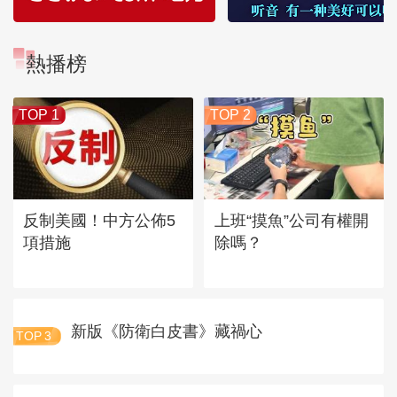
熱播榜
TOP 1
TOP 2
反制美國！中方公佈5
上班“摸魚”公司有權開
項措施
除嗎？
新版《防衛白皮書》藏禍心
TOP
3