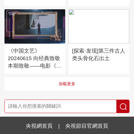
《中国文艺》
[探索·发现]第三件古人
20240615 向经典致敬
类头骨化石出土
本期致敬——电影《骆
驼祥子》
加載更多
央視網首頁
|
央視節目官網首頁