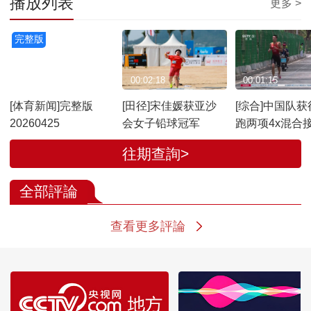
播放列表
更多 >
完整版
00:24:42
00:02:18
00:01:15
[体育新闻]完整版
[田径]宋佳媛获亚沙
[综合]中国队获
20260425
会女子铅球冠军
跑两项4x混合
牌
往期查詢>
全部評論
查看更多評論