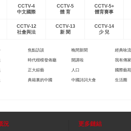
CCTV-4
CCTV-5
CCTV-5+
中文國際
體 育
體育賽事
CCTV-12
CCTV-13
CCTV-14
社會與法
新 聞
少 兒
播
焦點訪談
晚間新聞
經典咏
法
時代楷模發佈廳
開講啦
我有傳
然
正大綜藝
人口
國際藝
眼
典籍裏的中國
中國詩詞大會
生活圈
概況
更多鏈結