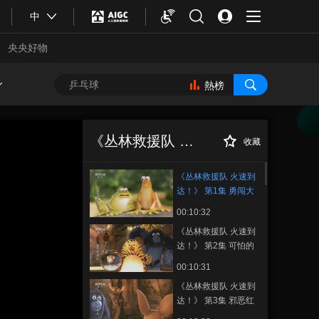
中
央央好物
熱榜
《丛林救援队 火速
正在播放
到达！》 第1集 勇闯大裂缝
《丛林救援队 火速到达》
收藏
《丛林救援队 火速到
达！》 第1集 勇闯大
裂缝
00:10:32
《丛林救援队 火速到
达！》 第2集 可怕的
巨石
00:10:31
合體育
亞冬會
《丛林救援队 火速到
达！》 第3集 邪恶红
宝石