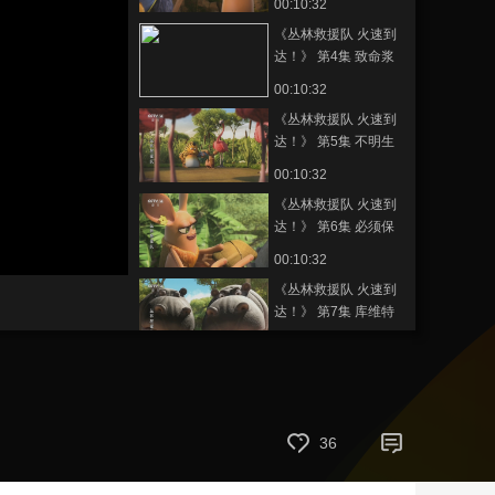
00:10:32
藝術
汽車
數智
5G
産業+
《丛林救援队 火速到
达！》 第4集 致命浆
時尚
天氣
才藝
網展
央央好物
果
00:10:32
《丛林救援队 火速到
达！》 第5集 不明生
物入侵
00:10:32
《丛林救援队 火速到
达！》 第6集 必须保
持冷静
00:10:32
《丛林救援队 火速到
达！》 第7集 库维特
队长
00:10:32
《丛林救援队 火速到
达！》 第8集 火焰沙
00:10:32
36
《丛林救援队 火速到
达！》 第9集 奇痒无