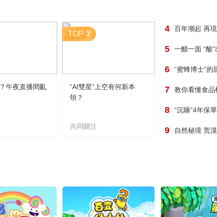
4
百年潮起 再
TOP 3
5
一醋一面 “酸
6
“蜜蜂博士”的
？午夜直播間亂
“AI雙星”上空有何新本
7
教你看懂食品
領？
8
“沉睡”4年保
共同關注
9
自然秘境 荒