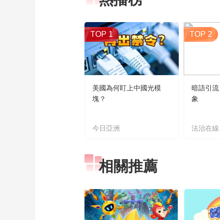
TOP 1
TOP 2
美國為何盯上中國光模
暗語引流
塊？
象
今日亞洲
法治在線
相關推薦