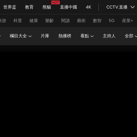
世界盃
教育
熊貓
直播中國
4K
CCTV.直播
式妙語
主持人
下載央視影音
熱解讀
天天學習
旅游
科普
健康
樂齡
閱讀
藝術
數智
5G
産業+
欄目大全
片庫
熱播榜
看點
主持人
全部
紀錄片網
國家大劇院
大型活動
科技
法治
文娛
人物
公益
圖片
習式妙語
央視快評
央視網評
光華銳評
鋒面
頻道
VR/AR
4K專區
全景新聞
請入列
人生第一次
人生第二次
年冬奧會
CBA
NBA
中超
國足
國際足球
網球
綜
體育江湖
文化體育
冰雪道路
足球道路