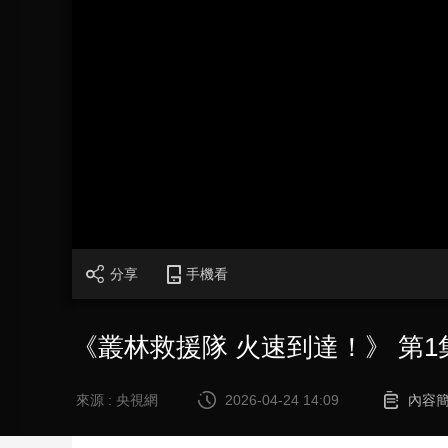
財經
教育
鄉村振興
生態環境
一帶一路
大國智造
大國展會
大國保險
雲頂對話
CCTV.節目官網
直播
節目單
欄目
片庫
分享
手機看
《叢林救援隊 火速到達！》 第1
來源 : 央視網
2026-04-24 14:09
內容