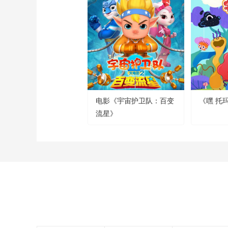
电影《宇宙护卫队：百变
《嘿 托
流星》