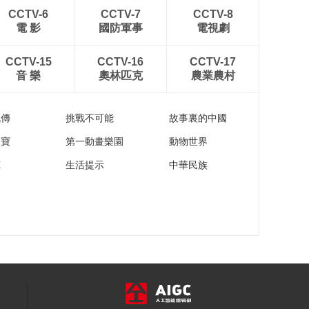
《丛林救援队 火速到
CCTV-6
CCTV-7
CCTV-8
达！》 第27集 深夜怪
電 影
國防軍事
電視劇
物
00:10:32
《丛林救援队 火速到
CCTV-15
CCTV-16
CCTV-17
达！》 第28集 失忆的
音 樂
奧林匹克
農業農村
负鼠
00:10:32
《丛林救援队 火速到
流傳
挑戰不可能
故事裏的中國
达！》 第29集 百险谷
家寶
第一動畫樂園
動物世界
00:10:32
苑
生活提示
中華民族
《丛林救援队 火速到
达！》 第30集 制服恶
龙
00:10:32
《丛林救援队 火速到
达！》 第31集 天选之
子
00:10:32
《丛林救援队 火速到
达！》 第32集 烟熏香
蕉的诞生
00:10:32