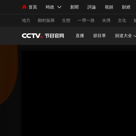
首頁
時政
新聞
評論
視頻
財經
人民領袖習近平
直播
海外頻道
片庫
iPanda
欄目大全
聯播+
English
中國領導人
節目單
Монгол
聽音
央視快評
微視頻
習
地方
鄉村振興
生態
一帶一路
央博
文化
直播
節目單
頻道大全
總台春晚
網絡春晚
共産黨員網
秧紀錄
新聞
國內
國際
評論
經濟
軍事
人民領袖習近平
聯播+
熱解讀
天天學習
視頻
小央視頻
小央直播
直播中國
熊貓
現場
前線
比劃
快看
藍海中國
新兵
體育
直播
競猜
2026年世界盃
2026
VIP會員
CCTV奧林匹克頻道
生活體育大會