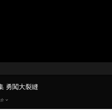
央博
非遺
文化
旅游
科普
健康
樂齡
閱讀
雲起
超級工廠
智敬中國
全民健康
顏選攻略
海洋
收視榜
總台企業白名單
集 勇闖大裂縫
簡介