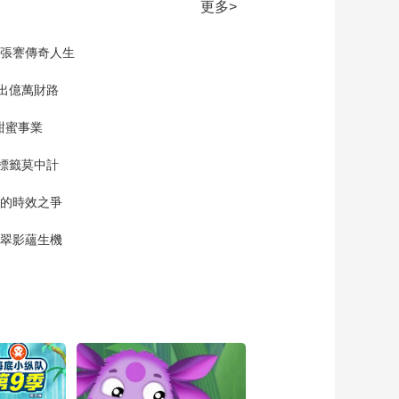
达！》 第15集 老吉姆
更多>
的宝藏 第二部分
00:10:18
現張謇傳奇人生
《丛林救援队 火速到
达！》 第16集 老吉姆
的宝藏 第三部分
”出億萬財路
00:10:32
《丛林救援队 火速到
甜蜜事業
达！》 第17集 老吉姆
的宝藏 第四部分
標籤莫中計
00:10:01
《丛林救援队 火速到
單的時效之爭
达！》 第18集 恐怖小
植物
00:10:31
漠翠影蘊生機
《丛林救援队 火速到
达！》 第19集 森林破
坏者
00:10:33
《丛林救援队 火速到
达》 第20集 弗雷德的
乐感危机
00:10:32
《丛林救援队 火速到