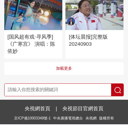
[国风超有戏·寻风季]
[体坛晨报]完整版
《广寒宫》 演唱：陈
20240903
依妙
加載更多
央視網首頁
|
央視節目官網首頁
京ICP備10003349號-1
中央廣播電視總台
央視網
版權所有