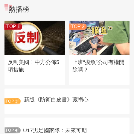
熱播榜
TOP 1
TOP 2
反制美國！中方公佈5
上班“摸魚”公司有權開
項措施
除嗎？
新版《防衛白皮書》藏禍心
TOP
3
U17男足國家隊：未來可期
TOP
4