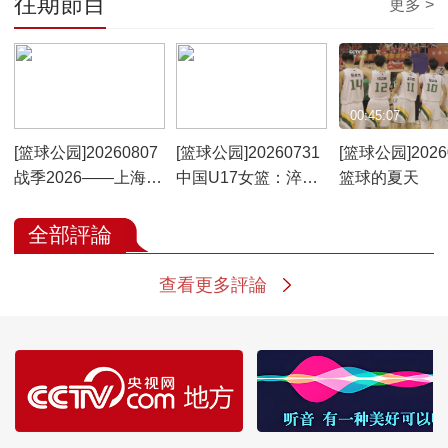
往期節目
更多 >
00:45:34
00:45:29
00:45:07
[篮球公园]20260807
[篮球公园]20260731
[篮球公园]2026
战季2026——上海队
中国U17女篮：淬炼
篮球的夏天
再次登顶CBA
青春
全部評論
查看更多評論