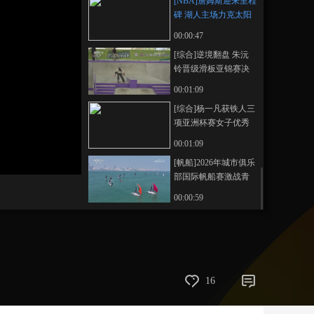
[NBA]詹姆斯迎来里程
碑 湖人主场力克太阳
藝術
汽車
數智
5G
産業+
00:00:47
時尚
天氣
才藝
網展
央央好物
[综合]逆境翻盘 朱沅
铃晋级滑板亚锦赛决
赛
00:01:09
[综合]杨一凡获铁人三
项亚洲杯赛女子优秀
组冠军
00:01:09
[帆船]2026年城市俱乐
部国际帆船赛激战青
岛
00:00:59
16