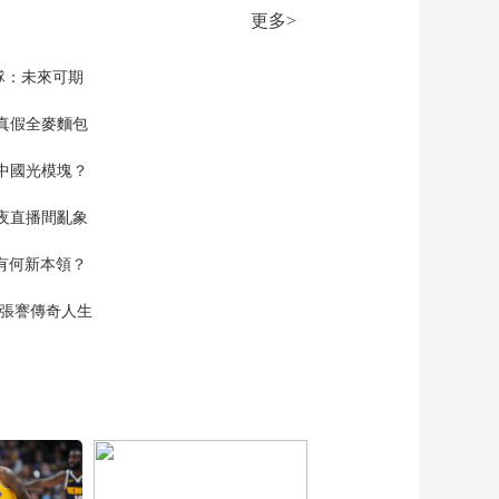
更多>
隊：未來可期
真假全麥麵包
中國光模塊？
夜直播間亂象
空有何新本領？
現張謇傳奇人生