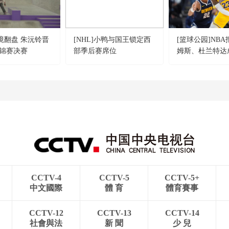
逆境翻盘 朱沅铃晋
[NHL]小鸭与国王锁定西
[篮球公园]NB
锦赛决赛
部季后赛席位
姆斯、杜兰特达
CCTV-4
CCTV-5
CCTV-5+
中文國際
體 育
體育賽事
CCTV-12
CCTV-13
CCTV-14
社會與法
新 聞
少 兒