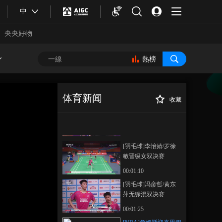
中
央央好物
[体育新闻]完整版
熱榜
20260411
00:23:21
本期內容
体育新闻
收藏
[乒乓球]中美“乒乓外
[NBA]詹姆斯迎来
正在播放
交”55周年纪念系列活
里程碑 湖人主场力克太阳
动举行
00:05:05
[羽毛球]李怡婧/罗徐
敏晋级女双决赛
00:01:10
[羽毛球]冯彦哲/黄东
萍无缘混双决赛
合體育
亞冬會
00:01:25