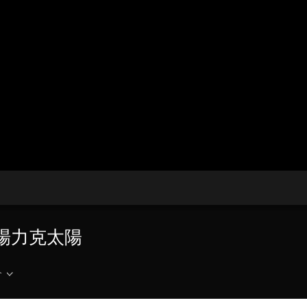
央博
非遺
文化
旅游
科普
健康
樂齡
閱讀
雲起
超級工廠
智敬中國
全民健康
顏選攻略
海洋
收視榜
總台企業白名單
主場力克太陽
介