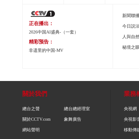
新聞聯
正在播出：
今日説
2026中国AI盛典-（一套）
人與自
精彩预告：
秘境之
非遗里的中国-MV
關於我們
業務
總台之聲
總台總經理室
央視網
關於CCTV.com
象舞廣告
央視影
網站聲明
移動傳