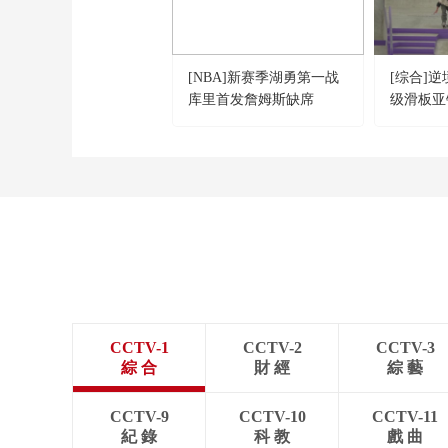
[NBA]新赛季湖勇第一战
[综合]
库里首发詹姆斯缺席
级滑板亚
CCTV-1
CCTV-2
CCTV-3
綜 合
財 經
綜 藝
CCTV-9
CCTV-10
CCTV-11
紀 錄
科 教
戲 曲