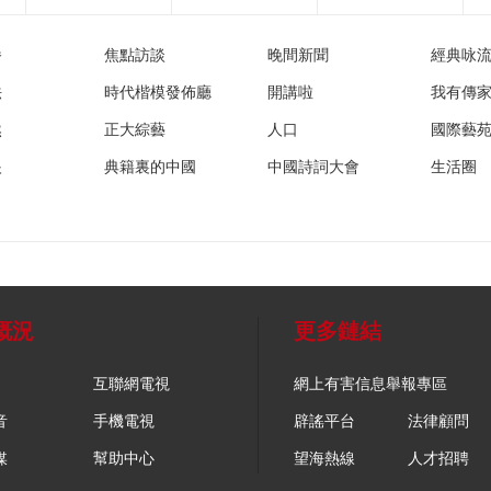
播
焦點訪談
晚間新聞
經典咏
法
時代楷模發佈廳
開講啦
我有傳
然
正大綜藝
人口
國際藝
眼
典籍裏的中國
中國詩詞大會
生活圈
概況
更多鏈結
互聯網電視
網上有害信息舉報專區
音
手機電視
辟謠平台
法律顧問
媒
幫助中心
望海熱線
人才招聘