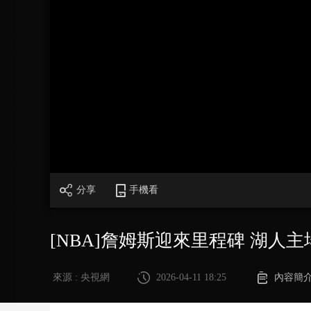
財經
教育
鄉村振興
生態環境
一帶一路
大國智造
大國展會
大國保險
雲頂對話
CCTV.節目官網
直播
節目單
欄目
片庫
分享
手機看
[NBA]詹姆斯迎來里程碑 湖人
來源 : 央視網
2026-04-11 18:25
內容簡