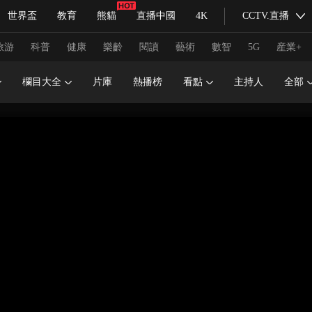
世界盃
教育
熊貓
直播中國
4K
CCTV.直播
式妙語
主持人
下載央視影音
熱解讀
天天學習
旅游
科普
健康
樂齡
閱讀
藝術
數智
5G
産業+
欄目大全
片庫
熱播榜
看點
主持人
全部
紀錄片網
國家大劇院
大型活動
科技
法治
文娛
人物
公益
圖片
習式妙語
央視快評
央視網評
光華銳評
鋒面
頻道
VR/AR
4K專區
全景新聞
請入列
人生第一次
人生第二次
冬奧會
CBA
NBA
中超
國足
國際足球
網球
綜
體育江湖
文化體育
冰雪道路
足球道路