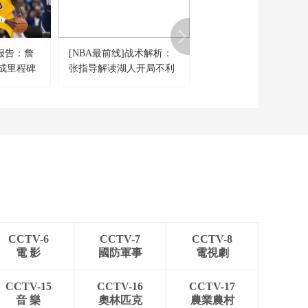
A报告：詹
[NBA最前线]战术解析：
[CBA]天津外援詹姆斯
成里程碑
张指导解读湖人开局不利
要休养至少两个月
CCTV-6
CCTV-7
CCTV-8
電 影
國防軍事
電視劇
CCTV-15
CCTV-16
CCTV-17
音 樂
奧林匹克
農業農村