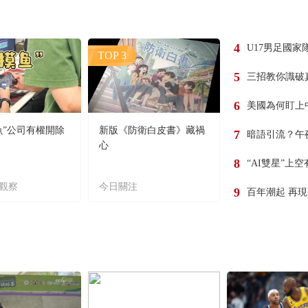
4
U17男足國家
TOP 3
5
三招教你識破
6
美國為何盯上
魚”公司有權開除
新版《防衛白皮書》藏禍
7
暗語引流？午
心
8
“AI雙星”上
觀察
今日關注
9
百年潮起 再