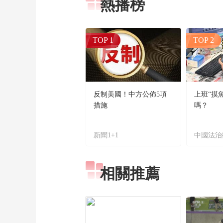
熱播榜
TOP 1
TOP 2
反制美國！中方公佈5項
上班“摸
措施
嗎？
新聞1+1
中國法治
相關推薦