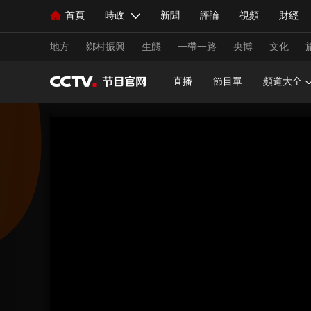
首頁
時政
新聞
評論
視頻
財經
人民領袖習近平
直播
海外頻道
片庫
iPanda
欄目大全
聯播+
English
中國領導人
節目單
Монгол
聽音
央視快評
微視頻
習
地方
鄉村振興
生態
一帶一路
央博
文化
直播
節目單
頻道大全
總台春晚
網絡春晚
共産黨員網
秧紀錄
新聞
國內
國際
評論
經濟
軍事
人民領袖習近平
聯播+
熱解讀
天天學習
視頻
小央視頻
小央直播
直播中國
熊貓
現場
前線
比劃
快看
藍海中國
新兵
體育
直播
競猜
2026年世界盃
2026年
VIP會員
CCTV奧林匹克頻道
生活體育大會