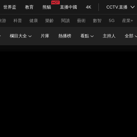
世界盃
教育
熊貓
直播中國
4K
CCTV.直播
式妙語
主持人
下載央視影音
熱解讀
天天學習
旅游
科普
健康
樂齡
閱讀
藝術
數智
5G
産業+
欄目大全
片庫
熱播榜
看點
主持人
全部
紀錄片網
國家大劇院
大型活動
科技
法治
文娛
人物
公益
圖片
習式妙語
央視快評
央視網評
光華銳評
鋒面
頻道
VR/AR
4K專區
全景新聞
請入列
人生第一次
人生第二次
年冬奧會
CBA
NBA
中超
國足
國際足球
網球
綜
體育江湖
文化體育
冰雪道路
足球道路