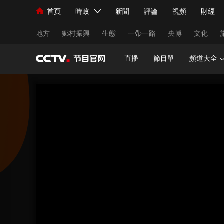
首頁
時政
新聞
評論
視頻
財經
人民領袖習近平
直播
海外頻道
片庫
iPanda
欄目大全
聯播+
English
中國領導人
節目單
Монгол
聽音
央視快評
微視頻
習
地方
鄉村振興
生態
一帶一路
央博
文化
直播
節目單
頻道大全
總台春晚
網絡春晚
共産黨員網
秧紀錄
新聞
國內
國際
評論
經濟
軍事
人民領袖習近平
聯播+
熱解讀
天天學習
視頻
小央視頻
小央直播
直播中國
熊貓
現場
前線
比劃
快看
藍海中國
新兵
體育
直播
競猜
2026年世界盃
2026
VIP會員
CCTV奧林匹克頻道
生活體育大會