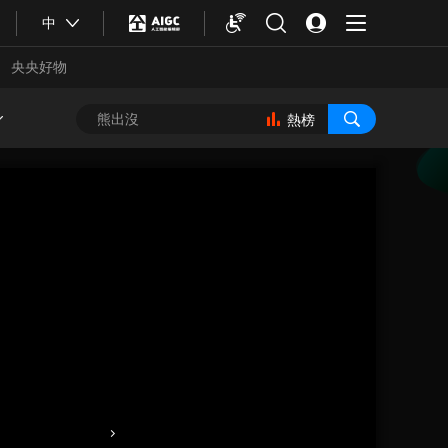
中
央央好物
熱榜
合體育
亞冬會