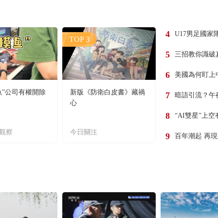
4
U17男足國家
TOP 3
5
三招教你識破
6
美國為何盯上
魚”公司有權開除
新版《防衛白皮書》藏禍
7
暗語引流？午
心
8
“AI雙星”上
觀察
今日關注
9
百年潮起 再