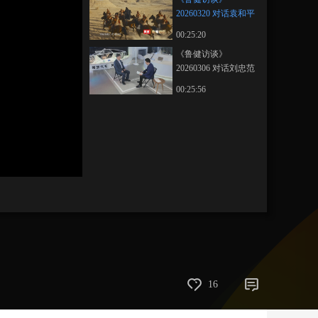
20260320 对话袁和平
藝術
汽車
數智
5G
産業+
00:25:20
時尚
天氣
才藝
網展
央央好物
《鲁健访谈》
20260306 对话刘忠范
00:25:56
16