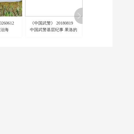
260612
《中国武警》 20180819
《回家吃饭》 20191024
赵治海
中国武警基层纪事 果洛的
螃蟹鲜虾煲 花生酪 西
笑脸
醋鱼
CCTV-6
CCTV-7
CCTV-8
電 影
國防軍事
電視劇
CCTV-15
CCTV-16
CCTV-17
音 樂
奧林匹克
農業農村