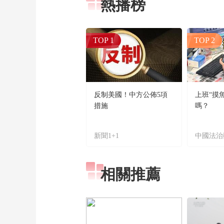
熱播榜
TOP 1
TOP 2
反制美國！中方公佈5項
上班“摸
措施
嗎？
新聞1+1
中國法治
相關推薦