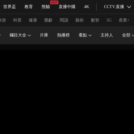
世界盃
教育
熊貓
直播中國
4K
CCTV.直播
式妙語
主持人
下載央視影音
熱解讀
天天學習
旅游
科普
健康
樂齡
閱讀
藝術
數智
5G
産業+
欄目大全
片庫
熱播榜
看點
主持人
全部
紀錄片網
國家大劇院
大型活動
科技
法治
文娛
人物
公益
圖片
習式妙語
央視快評
央視網評
光華銳評
鋒面
頻道
VR/AR
4K專區
全景新聞
請入列
人生第一次
人生第二次
冬奧會
CBA
NBA
中超
國足
國際足球
網球
綜
體育江湖
文化體育
冰雪道路
足球道路