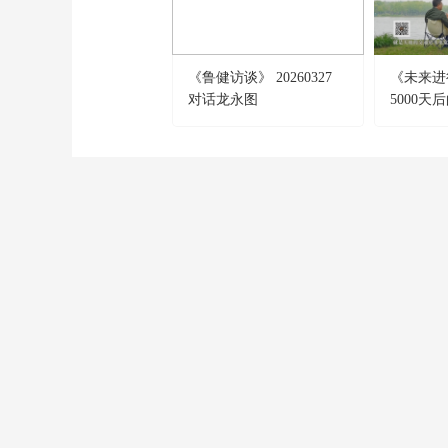
《鲁健访谈》 20260327
《未来进行
对话龙永图
5000天
CCTV-1
CCTV-2
CCTV-3
綜 合
財 經
綜 藝
CCTV-9
CCTV-10
CCTV-11
紀 錄
科 教
戲 曲