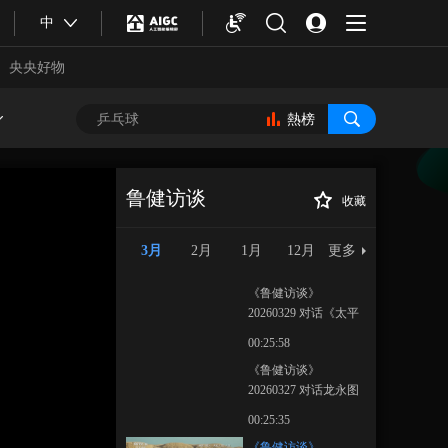
中
央央好物
熱榜
鲁健访谈
收藏
《鲁健访谈》
正在播放
20260320 对话袁和平
3月
2月
1月
12月
更多
《鲁健访谈》
20260329 对话《太平
年》
00:25:58
《鲁健访谈》
20260327 对话龙永图
合體育
亞冬會
00:25:35
《鲁健访谈》