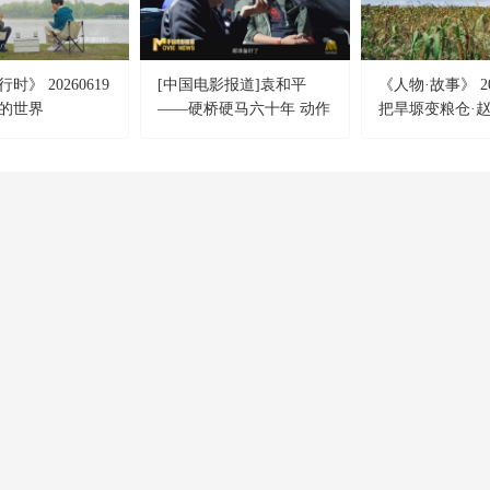
时》 20260619
[中国电影报道]袁和平
《人物·故事》 20
后的世界
——硬桥硬马六十年 动作
把旱塬变粮仓·
电影的“不老传说”
CCTV-4
CCTV-5
CCTV-5+
中文國際
體 育
體育賽事
CCTV-12
CCTV-13
CCTV-14
社會與法
新 聞
少 兒