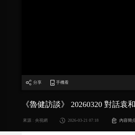
財經
教育
鄉村振興
生態環境
一帶一路
大國智造
大國展會
大國保險
雲頂對話
CCTV.節目官網
直播
節目單
欄目
片庫
分享
手機看
《魯健訪談》 20260320 對話袁
來源 : 央視網
2026-03-21 07:18
內容簡