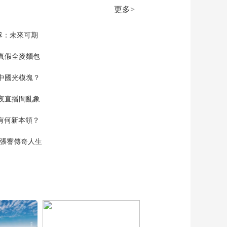
更多>
隊：未來可期
真假全麥麵包
中國光模塊？
夜直播間亂象
空有何新本領？
現張謇傳奇人生