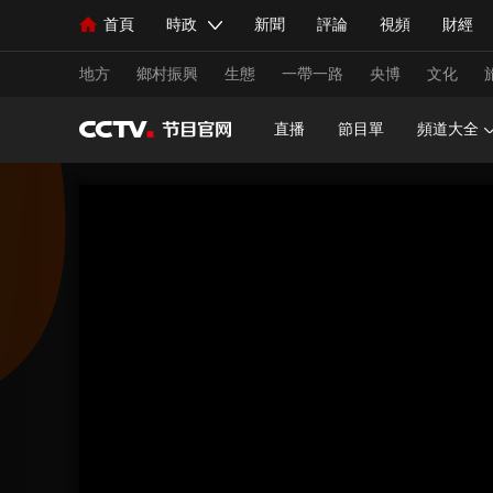
首頁
時政
新聞
評論
視頻
財經
人民領袖習近平
直播
海外頻道
片庫
iPanda
欄目大全
聯播+
English
中國領導人
節目單
Монгол
聽音
央視快評
微視頻
習
地方
鄉村振興
生態
一帶一路
央博
文化
直播
節目單
頻道大全
總台春晚
網絡春晚
共産黨員網
秧紀錄
新聞
國內
國際
評論
經濟
軍事
人民領袖習近平
聯播+
熱解讀
天天學習
視頻
小央視頻
小央直播
直播中國
熊貓
現場
前線
比劃
快看
藍海中國
新兵
體育
直播
競猜
2026年世界盃
2026年
VIP會員
CCTV奧林匹克頻道
生活體育大會