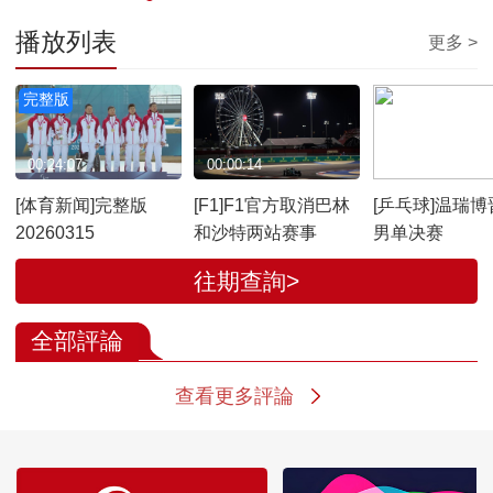
播放列表
更多 >
完整版
00:24:07
00:00:14
00:01:36
[体育新闻]完整版
[F1]F1官方取消巴林
[乒乓球]温瑞博
20260315
和沙特两站赛事
男单决赛
往期查詢>
全部評論
查看更多評論