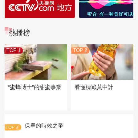
熱播榜
TOP 1
TOP 2
“蜜蜂博士”的甜蜜事業
看懂標籤莫中計
保單的時效之爭
TOP
3