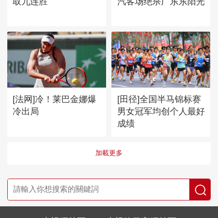
取九连胜
汽客场绝杀广东东阳光
[法网]冷！莱巴金娜爆
[田径]全国半马锦标赛
冷出局
男女冠军均创个人最好
成绩
加載更多